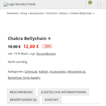
0
Startseite
»
Shop
»
Accessoires
»
Schmuck
»
Ketten
» Chakra Bellychain ⭐️
Chakra Bellychain ⭐️
12,60
€
18,00
€
-30%
inkl. 19 % MwSt.
zzgl.
Versandkosten
Nicht vorrätig
Kategorien:
Schmuck
,
Ketten
,
Accessoires
,
Afrocentric &
Bohemian Style Jewelry
BESCHREIBUNG
ZUSÄTZLICHE INFORMATIONEN
BEWERTUNGEN (0)
KONTAKT