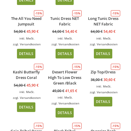
-15%
-15%
-15%
The All You Need
Tunic Dress NET
Long Tunic Dress
Jumpsuit
Fabric
NET Fabric
54,00
€
45,90
€
64,00
€
54,40
€
64,00
€
54,40
€
inkl. MwSt.
inkl. MwSt.
inkl. MwSt.
zzgl.
Versandkosten
zzgl.
Versandkosten
zzgl.
Versandkosten
DETAILS
DETAILS
DETAILS
-15%
-15%
-15%
Kashi Butterfly
Desert Flower
Zip Top/Dress
Dress Coral
High To Low Dress
36,00
€
30,60
€
Green /Black
54,00
€
45,90
€
inkl. MwSt.
49,00
€
41,65
€
inkl. MwSt.
zzgl.
Versandkosten
inkl. MwSt.
zzgl.
Versandkosten
DETAILS
zzgl.
Versandkosten
DETAILS
DETAILS
-15%
-15%
-15%