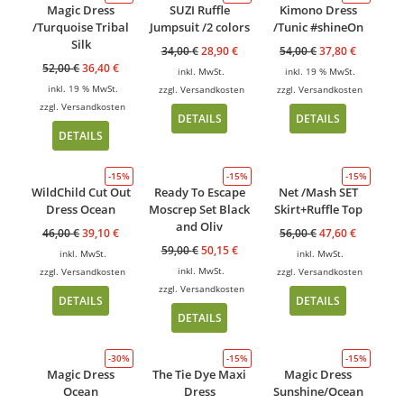
Magic Dress
SUZI Ruffle
Kimono Dress
/Turquoise Tribal
Jumpsuit /2 colors
/Tunic #shineOn
Silk
34,00
€
28,90
€
54,00
€
37,80
€
52,00
€
36,40
€
inkl. MwSt.
inkl. 19 % MwSt.
inkl. 19 % MwSt.
zzgl.
Versandkosten
zzgl.
Versandkosten
zzgl.
Versandkosten
DETAILS
DETAILS
DETAILS
-15%
-15%
-15%
WildChild Cut Out
Ready To Escape
Net /Mash SET
Dress Ocean
Moscrep Set Black
Skirt+Ruffle Top
and Oliv
46,00
€
39,10
€
56,00
€
47,60
€
59,00
€
50,15
€
inkl. MwSt.
inkl. MwSt.
inkl. MwSt.
zzgl.
Versandkosten
zzgl.
Versandkosten
zzgl.
Versandkosten
DETAILS
DETAILS
DETAILS
-30%
-15%
-15%
Magic Dress
The Tie Dye Maxi
Magic Dress
Ocean
Dress
Sunshine/Ocean