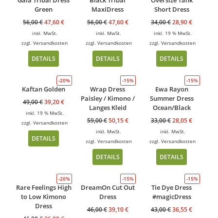
Gaia Tribal Dress
Black Tribal
Oversize Tank
Green
MaxiDress
Short Dress
56,00
€
47,60
€
56,00
€
47,60
€
34,00
€
28,90
€
inkl. MwSt.
inkl. MwSt.
inkl. 19 % MwSt.
zzgl.
Versandkosten
zzgl.
Versandkosten
zzgl.
Versandkosten
DETAILS
DETAILS
DETAILS
-20%
-15%
-15%
Kaftan Golden
Wrap Dress
Ewa Rayon
Paisley / Kimono /
Summer Dress
49,00
€
39,20
€
Langes Kleid
Ocean/Black
inkl. 19 % MwSt.
59,00
€
50,15
€
33,00
€
28,05
€
zzgl.
Versandkosten
inkl. MwSt.
inkl. MwSt.
DETAILS
zzgl.
Versandkosten
zzgl.
Versandkosten
DETAILS
DETAILS
-20%
-15%
-15%
Rare Feelings High
DreamOn Cut Out
Tie Dye Dress
to Low Kimono
Dress
#magicDress
Dress
46,00
€
39,10
€
43,00
€
36,55
€