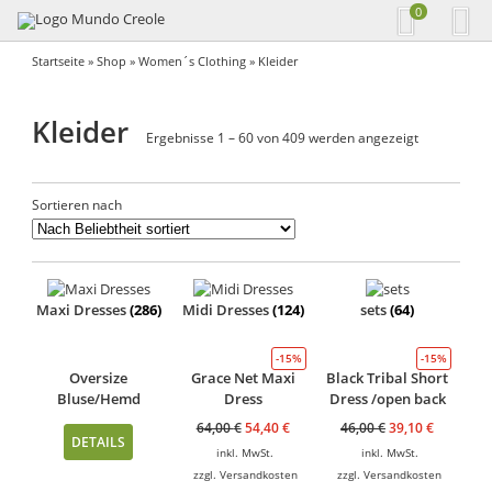
0
Startseite
»
Shop
»
Women´s Clothing
» Kleider
Kleider
Ergebnisse 1 – 60 von 409 werden angezeigt
Sortieren nach
Maxi Dresses
(286)
Midi Dresses
(124)
sets
(64)
-15%
-15%
Oversize
Grace Net Maxi
Black Tribal Short
Bluse/Hemd
Dress
Dress /open back
64,00
€
54,40
€
46,00
€
39,10
€
DETAILS
inkl. MwSt.
inkl. MwSt.
zzgl.
Versandkosten
zzgl.
Versandkosten