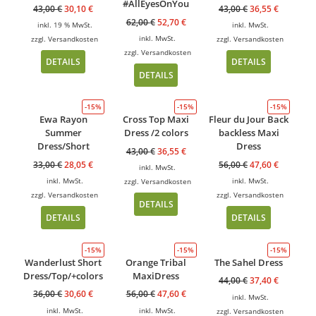
#AllEyesOnYou
43,00
€
30,10
€
43,00
€
36,55
€
62,00
€
52,70
€
inkl. 19 % MwSt.
inkl. MwSt.
inkl. MwSt.
zzgl.
Versandkosten
zzgl.
Versandkosten
zzgl.
Versandkosten
DETAILS
DETAILS
DETAILS
-15%
-15%
-15%
Ewa Rayon
Cross Top Maxi
Fleur du Jour Back
Summer
Dress /2 colors
backless Maxi
Dress/Short
Dress
43,00
€
36,55
€
33,00
€
28,05
€
56,00
€
47,60
€
inkl. MwSt.
inkl. MwSt.
inkl. MwSt.
zzgl.
Versandkosten
zzgl.
Versandkosten
zzgl.
Versandkosten
DETAILS
DETAILS
DETAILS
-15%
-15%
-15%
Wanderlust Short
Orange Tribal
The Sahel Dress
Dress/Top/+colors
MaxiDress
44,00
€
37,40
€
36,00
€
30,60
€
56,00
€
47,60
€
inkl. MwSt.
inkl. MwSt.
inkl. MwSt.
zzgl.
Versandkosten