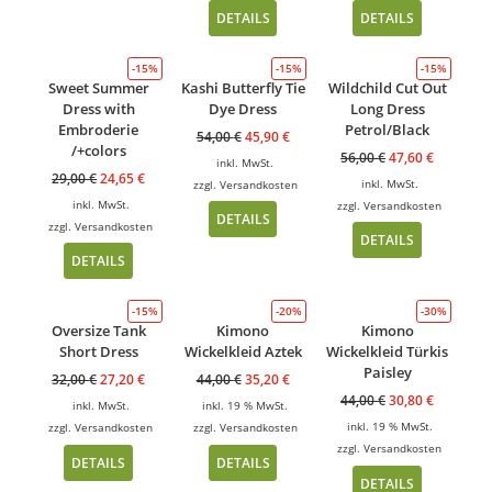
DETAILS
DETAILS
-15%
-15%
-15%
Sweet Summer
Kashi Butterfly Tie
Wildchild Cut Out
Dress with
Dye Dress
Long Dress
Embroderie
Petrol/Black
54,00
€
45,90
€
/+colors
56,00
€
47,60
€
inkl. MwSt.
29,00
€
24,65
€
inkl. MwSt.
zzgl.
Versandkosten
inkl. MwSt.
zzgl.
Versandkosten
DETAILS
zzgl.
Versandkosten
DETAILS
DETAILS
-15%
-20%
-30%
Oversize Tank
Kimono
Kimono
Short Dress
Wickelkleid Aztek
Wickelkleid Türkis
Paisley
32,00
€
27,20
€
44,00
€
35,20
€
44,00
€
30,80
€
inkl. MwSt.
inkl. 19 % MwSt.
inkl. 19 % MwSt.
zzgl.
Versandkosten
zzgl.
Versandkosten
zzgl.
Versandkosten
DETAILS
DETAILS
DETAILS