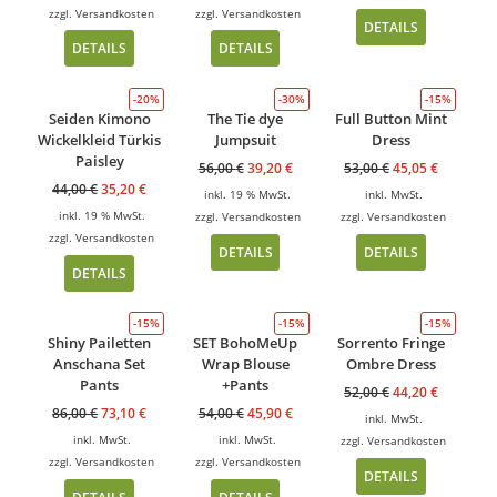
zzgl.
Versandkosten
zzgl.
Versandkosten
DETAILS
DETAILS
DETAILS
-20%
-30%
-15%
Seiden Kimono
The Tie dye
Full Button Mint
Wickelkleid Türkis
Jumpsuit
Dress
Paisley
56,00
€
39,20
€
53,00
€
45,05
€
44,00
€
35,20
€
inkl. 19 % MwSt.
inkl. MwSt.
inkl. 19 % MwSt.
zzgl.
Versandkosten
zzgl.
Versandkosten
zzgl.
Versandkosten
DETAILS
DETAILS
DETAILS
-15%
-15%
-15%
Shiny Pailetten
SET BohoMeUp
Sorrento Fringe
Anschana Set
Wrap Blouse
Ombre Dress
Pants
+Pants
52,00
€
44,20
€
86,00
€
73,10
€
54,00
€
45,90
€
inkl. MwSt.
inkl. MwSt.
inkl. MwSt.
zzgl.
Versandkosten
zzgl.
Versandkosten
zzgl.
Versandkosten
DETAILS
DETAILS
DETAILS