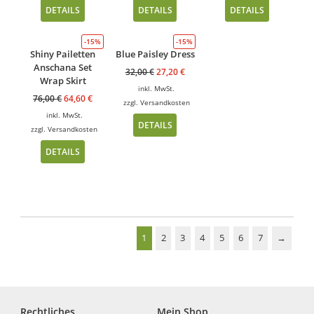
DETAILS
DETAILS
DETAILS
-15%
-15%
Shiny Pailetten
Blue Paisley Dress
Anschana Set
32,00
€
27,20
€
Wrap Skirt
inkl. MwSt.
76,00
€
64,60
€
zzgl.
Versandkosten
inkl. MwSt.
DETAILS
zzgl.
Versandkosten
DETAILS
1
2
3
4
5
6
7
→
Rechtliches
Mein Shop