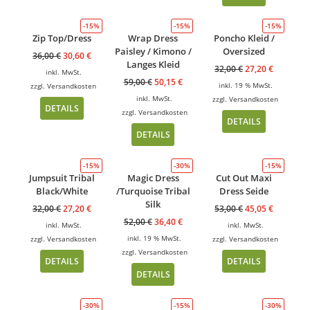
-15%
-15%
-15%
Zip Top/Dress
Wrap Dress
Poncho Kleid /
Paisley / Kimono /
Oversized
36,00
€
30,60
€
Langes Kleid
32,00
€
27,20
€
inkl. MwSt.
59,00
€
50,15
€
inkl. 19 % MwSt.
zzgl.
Versandkosten
inkl. MwSt.
zzgl.
Versandkosten
DETAILS
zzgl.
Versandkosten
DETAILS
DETAILS
-15%
-30%
-15%
Jumpsuit Tribal
Magic Dress
Cut Out Maxi
Black/White
/Turquoise Tribal
Dress Seide
Silk
32,00
€
27,20
€
53,00
€
45,05
€
52,00
€
36,40
€
inkl. MwSt.
inkl. MwSt.
inkl. 19 % MwSt.
zzgl.
Versandkosten
zzgl.
Versandkosten
zzgl.
Versandkosten
DETAILS
DETAILS
DETAILS
-30%
-15%
-30%