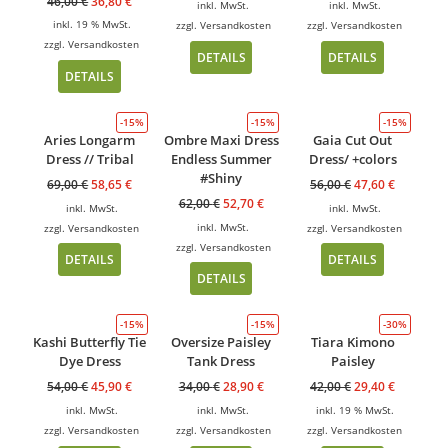
46,00
€
36,80
€
inkl. MwSt.
inkl. MwSt.
inkl. 19 % MwSt.
zzgl.
Versandkosten
zzgl.
Versandkosten
zzgl.
Versandkosten
DETAILS
DETAILS
DETAILS
-15%
-15%
-15%
Aries Longarm
Ombre Maxi Dress
Gaia Cut Out
Dress // Tribal
Endless Summer
Dress/ +colors
#Shiny
69,00
€
58,65
€
56,00
€
47,60
€
62,00
€
52,70
€
inkl. MwSt.
inkl. MwSt.
inkl. MwSt.
zzgl.
Versandkosten
zzgl.
Versandkosten
zzgl.
Versandkosten
DETAILS
DETAILS
DETAILS
-15%
-15%
-30%
Kashi Butterfly Tie
Oversize Paisley
Tiara Kimono
Dye Dress
Tank Dress
Paisley
54,00
€
45,90
€
34,00
€
28,90
€
42,00
€
29,40
€
inkl. MwSt.
inkl. MwSt.
inkl. 19 % MwSt.
zzgl.
Versandkosten
zzgl.
Versandkosten
zzgl.
Versandkosten