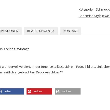
Kategorien:
Schmuck
Bohemian Style Jewel
ORMATIONEN
BEWERTUNGEN (0)
KONTAKT
 ⭐️zeitlos..#vintage
 wundervoll verziert. In der Innenseite lässt sich ein Foto, Bild etc. einklebe
nen seitlich angebrachten Druckverschluss**
teilen
merken
drucken