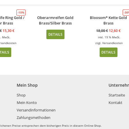
-10%
-3
ife Ring Gold /
Oberarmreifen Gold
Bloosom* Kette Gold
er Brass
Brass/Silber Brass
Brass
€
15,30
€
18,00
€
12,60
€
DETAILS
l. MwSt.
inkl. 19 % MwSt.
rsandkosten
zzgl.
Versandkosten
TAILS
DETAILS
Mein Shop
Unterneh
Shop
Startseite
Mein Konto
Kontakt
Versandinformationen
Zahlungsmethoden
richenen Preise entsprechen dem bisherigen Preis in diesem Online-Shop.