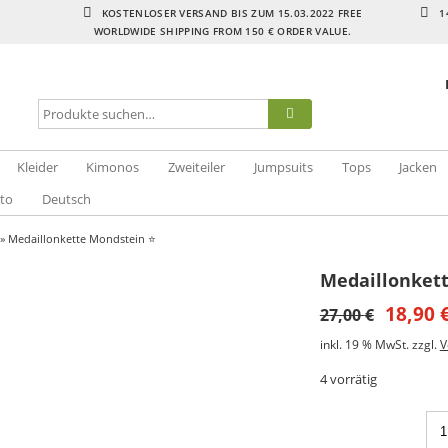
KOSTENLOSER VERSAND BIS ZUM 15.03.2022 FREE
1
WORLDWIDE SHIPPING FROM 150 € ORDER VALUE.
Kleider
Kimonos
Zweiteiler
Jumpsuits
Tops
Jacken
to
Deutsch
» Medaillonkette Mondstein ⭐️
Medaillonkett
18,90
27,00
€
inkl. 19 % MwSt.
zzgl.
V
4 vorrätig