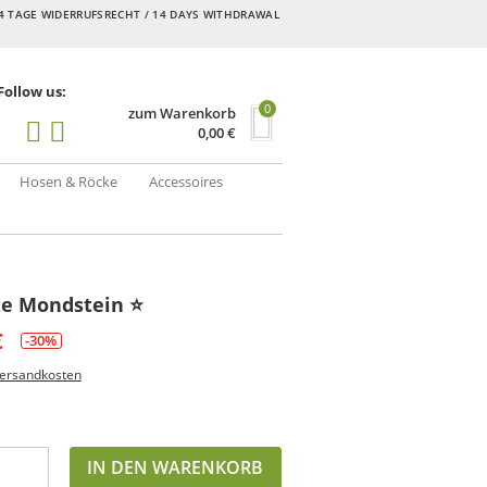
4 TAGE WIDERRUFSRECHT / 14 DAYS WITHDRAWAL
Follow us:
0
zum Warenkorb
0,00
€
Hosen & Röcke
Accessoires
e Mondstein ⭐️
€
-30%
ersandkosten
IN DEN WARENKORB