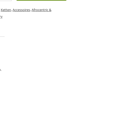
,
Ketten
,
Accessoires
,
Afrocentric &
ry
n.