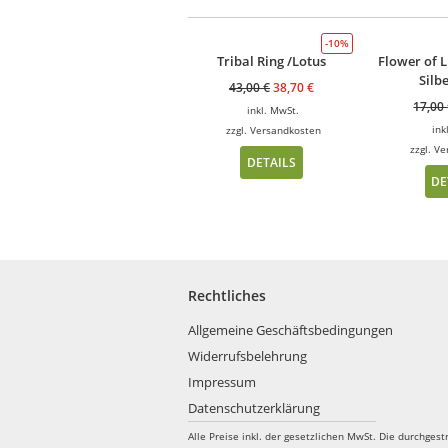
-10%
Tribal Ring /Lotus
Flower of L
Silb
43,00
€
38,70
€
17,00
inkl. MwSt.
ink
zzgl.
Versandkosten
zzgl.
Ve
DETAILS
DE
Rechtliches
Allgemeine Geschäftsbedingungen
Widerrufsbelehrung
Impressum
Datenschutzerklärung
Alle Preise inkl. der gesetzlichen MwSt.
Die durchgest