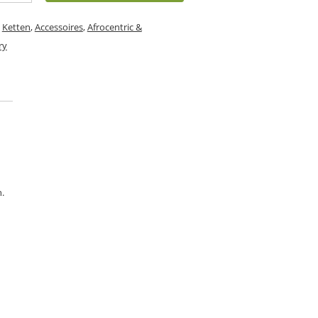
,
Ketten
,
Accessoires
,
Afrocentric &
ry
n.