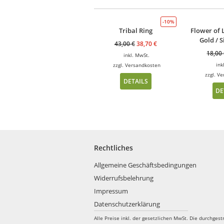
-10%
Tribal Ring
Flower of 
Gold / S
43,00
€
38,70
€
18,00
inkl. MwSt.
ink
zzgl.
Versandkosten
zzgl.
Ve
DETAILS
DE
Rechtliches
Allgemeine Geschäftsbedingungen
Widerrufsbelehrung
Impressum
Datenschutzerklärung
Alle Preise inkl. der gesetzlichen MwSt.
Die durchgest