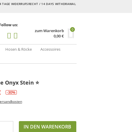
4 TAGE WIDERRUFSRECHT / 14 DAYS WITHDRAWAL
Follow us:
0
zum Warenkorb
0,00
€
Hosen & Röcke
Accessoires
e Onyx Stein ⭐️
€
-30%
ersandkosten
IN DEN WARENKORB