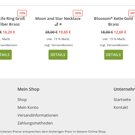
-10%
-30%
-3
Life Ring Groß
Moon and Star Necklace
Bloosom* Kette Gold
ilber Brass
🌙 ⭐️
Brass
€
16,20
€
28,00
€
19,60
€
18,00
€
12,60
€
l. MwSt.
inkl. 19 % MwSt.
inkl. 19 % MwSt.
rsandkosten
zzgl.
Versandkosten
zzgl.
Versandkosten
TAILS
DETAILS
DETAILS
Mein Shop
Unterneh
Shop
Startseite
Mein Konto
Kontakt
Versandinformationen
Zahlungsmethoden
richenen Preise entsprechen dem bisherigen Preis in diesem Online-Shop.