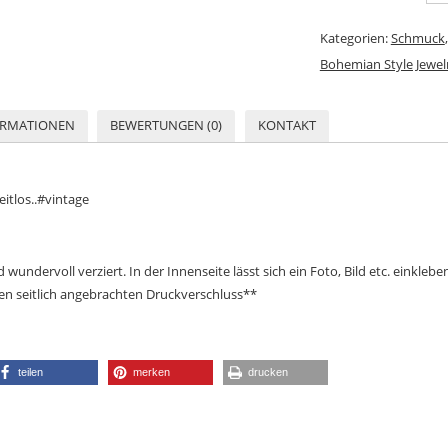
Kategorien:
Schmuck
Bohemian Style Jewel
ORMATIONEN
BEWERTUNGEN (0)
KONTAKT
itlos..#vintage
 wundervoll verziert. In der Innenseite lässt sich ein Foto, Bild etc. einklebe
nen seitlich angebrachten Druckverschluss**
teilen
merken
drucken