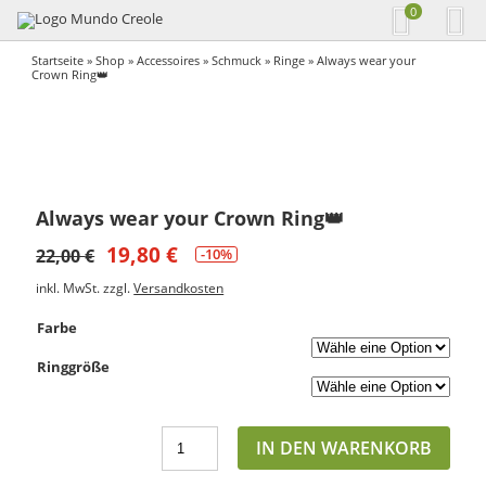
0
Startseite
»
Shop
»
Accessoires
»
Schmuck
»
Ringe
» Always wear your
Crown Ring👑
Always wear your Crown Ring👑
19,80
€
22,00
€
-10%
inkl. MwSt.
zzgl.
Versandkosten
Farbe
Ringgröße
IN DEN WARENKORB