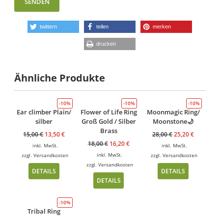
twittern
teilen
merken
drucken
Ähnliche Produkte
-10%
-10%
-10%
Ear climber Plain/
Flower of Life Ring
Moonmagic Ring/
silber
Groß Gold / Silber
Moonstone🌙
Brass
15,00
€
13,50
€
28,00
€
25,20
€
18,00
€
16,20
€
inkl. MwSt.
inkl. MwSt.
inkl. MwSt.
zzgl.
Versandkosten
zzgl.
Versandkosten
zzgl.
Versandkosten
DETAILS
DETAILS
DETAILS
-10%
Tribal Ring