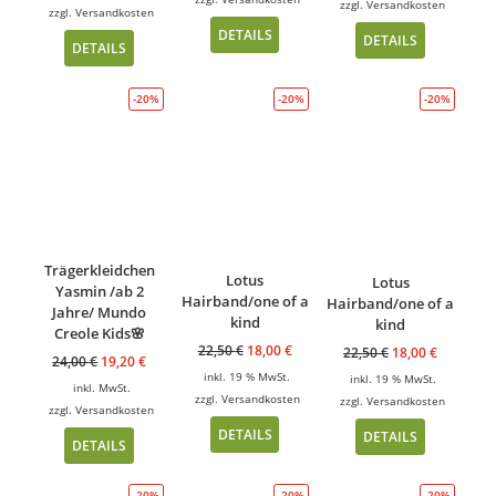
zzgl.
Versandkosten
zzgl.
Versandkosten
DETAILS
DETAILS
DETAILS
-20%
-20%
-20%
Trägerkleidchen
Lotus
Lotus
Yasmin /ab 2
Hairband/one of a
Hairband/one of a
Jahre/ Mundo
kind
kind
Creole Kids🌸
22,50
€
18,00
€
22,50
€
18,00
€
24,00
€
19,20
€
inkl. 19 % MwSt.
inkl. 19 % MwSt.
inkl. MwSt.
zzgl.
Versandkosten
zzgl.
Versandkosten
zzgl.
Versandkosten
DETAILS
DETAILS
DETAILS
-20%
-20%
-20%