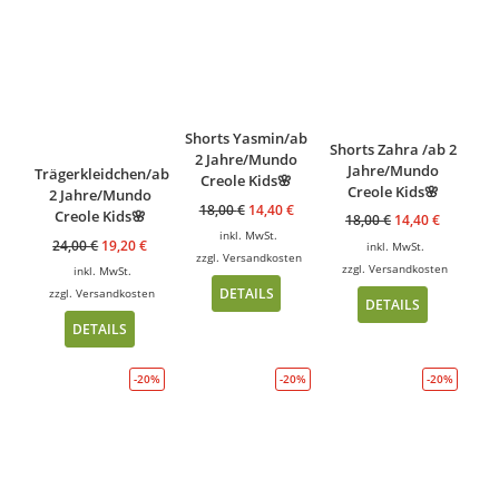
Shorts Yasmin/ab
Shorts Zahra /ab 2
2 Jahre/Mundo
Jahre/Mundo
Trägerkleidchen/ab
Creole Kids🌸
Creole Kids🌸
2 Jahre/Mundo
18,00
€
14,40
€
Creole Kids🌸
18,00
€
14,40
€
inkl. MwSt.
24,00
€
19,20
€
inkl. MwSt.
zzgl.
Versandkosten
zzgl.
Versandkosten
inkl. MwSt.
DETAILS
zzgl.
Versandkosten
DETAILS
DETAILS
-20%
-20%
-20%