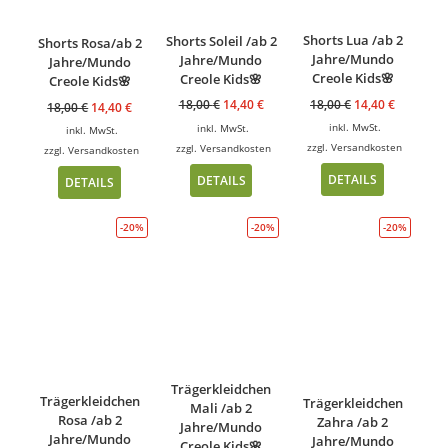
Shorts Lua /ab 2
Shorts Soleil /ab 2
Shorts Rosa/ab 2
Jahre/Mundo
Jahre/Mundo
Jahre/Mundo
Creole Kids🌸
Creole Kids🌸
Creole Kids🌸
18,00
€
14,40
€
18,00
€
14,40
€
18,00
€
14,40
€
inkl. MwSt.
inkl. MwSt.
inkl. MwSt.
zzgl.
Versandkosten
zzgl.
Versandkosten
zzgl.
Versandkosten
DETAILS
DETAILS
DETAILS
-20%
-20%
-20%
Trägerkleidchen
Trägerkleidchen
Trägerkleidchen
Mali /ab 2
Rosa /ab 2
Zahra /ab 2
Jahre/Mundo
Jahre/Mundo
Jahre/Mundo
Creole Kids🌸