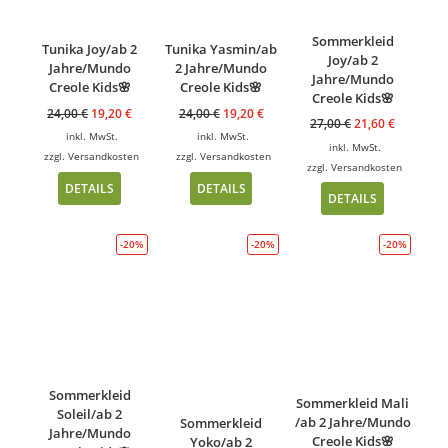
Sommerkleid
Tunika Joy/ab 2
Tunika Yasmin/ab
Joy/ab 2
Jahre/Mundo
2 Jahre/Mundo
Jahre/Mundo
Creole Kids🌸
Creole Kids🌸
Creole Kids🌸
24,00
€
19,20
€
24,00
€
19,20
€
27,00
€
21,60
€
inkl. MwSt.
inkl. MwSt.
inkl. MwSt.
zzgl.
Versandkosten
zzgl.
Versandkosten
zzgl.
Versandkosten
DETAILS
DETAILS
DETAILS
-20%
-20%
-20%
Sommerkleid
Sommerkleid Mali
Soleil/ab 2
/ab 2 Jahre/Mundo
Sommerkleid
Jahre/Mundo
Creole Kids🌸
Yoko/ab 2