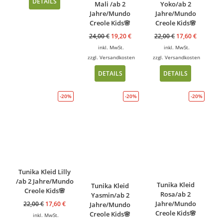
DETAILS
Mali /ab 2
Yoko/ab 2
Jahre/Mundo
Jahre/Mundo
Creole Kids🌸
Creole Kids🌸
24,00
€
19,20
€
22,00
€
17,60
€
inkl. MwSt.
inkl. MwSt.
zzgl.
Versandkosten
zzgl.
Versandkosten
DETAILS
DETAILS
-20%
-20%
-20%
Tunika Kleid Lilly
/ab 2 Jahre/Mundo
Tunika Kleid
Tunika Kleid
Creole Kids🌸
Rosa/ab 2
Yasmin/ab 2
Jahre/Mundo
22,00
€
17,60
€
Jahre/Mundo
Creole Kids🌸
Creole Kids🌸
inkl. MwSt.