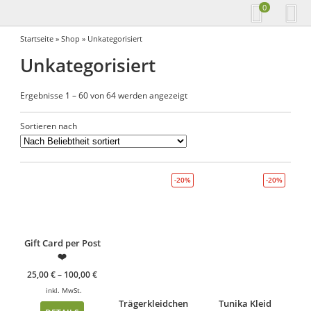
0
Startseite
»
Shop
» Unkategorisiert
Unkategorisiert
Ergebnisse 1 – 60 von 64 werden angezeigt
Sortieren nach
-20%
-20%
Gift Card per Post
❤️
25,00
€
–
100,00
€
inkl. MwSt.
Trägerkleidchen
Tunika Kleid