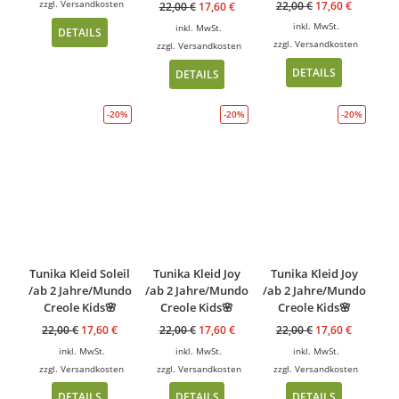
zzgl.
Versandkosten
22,00
€
17,60
€
22,00
€
17,60
€
inkl. MwSt.
inkl. MwSt.
DETAILS
zzgl.
Versandkosten
zzgl.
Versandkosten
DETAILS
DETAILS
-20%
-20%
-20%
Tunika Kleid Soleil
Tunika Kleid Joy
Tunika Kleid Joy
/ab 2 Jahre/Mundo
/ab 2 Jahre/Mundo
/ab 2 Jahre/Mundo
Creole Kids🌸
Creole Kids🌸
Creole Kids🌸
22,00
€
17,60
€
22,00
€
17,60
€
22,00
€
17,60
€
inkl. MwSt.
inkl. MwSt.
inkl. MwSt.
zzgl.
Versandkosten
zzgl.
Versandkosten
zzgl.
Versandkosten
DETAILS
DETAILS
DETAILS