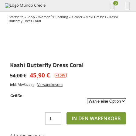
0
Startseite
»
Shop
»
Women´s Clothing
»
Kleider
»
Maxi Dresses
» Kashi
Butterfly Dress Coral
Kashi Butterfly Dress Coral
45,90
€
54,00
€
-15%
inkl. MwSt.
zzgl.
Versandkosten
Größe
IN DEN WARENKORB
Artikelnummer:
n. v.