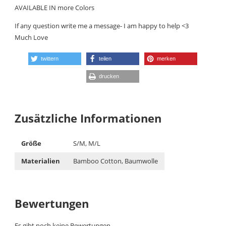
AVAILABLE IN more Colors
If any question write me a message- I am happy to help <3
Much Love
twittern
teilen
merken
drucken
Zusätzliche Informationen
Größe
S/M, M/L
Materialien
Bamboo Cotton, Baumwolle
Bewertungen
Es gibt noch keine Bewertungen.