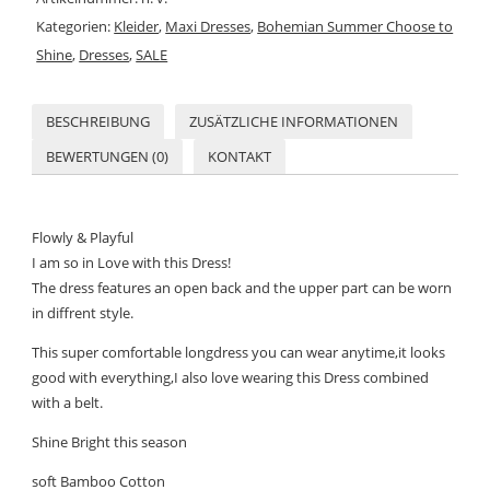
Kategorien:
Kleider
,
Maxi Dresses
,
Bohemian Summer Choose to
Shine
,
Dresses
,
SALE
BESCHREIBUNG
ZUSÄTZLICHE INFORMATIONEN
BEWERTUNGEN (0)
KONTAKT
Flowly & Playful
I am so in Love with this Dress!
The dress features an open back and the upper part can be worn
in diffrent style.
This super comfortable longdress you can wear anytime,it looks
good with everything,I also love wearing this Dress combined
with a belt.
Shine Bright this season
soft Bamboo Cotton