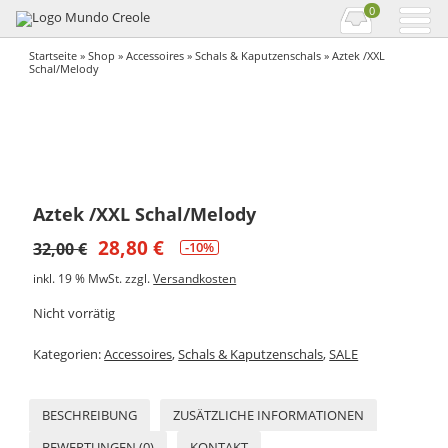
0
Startseite
»
Shop
»
Accessoires
»
Schals & Kaputzenschals
» Aztek /XXL
Schal/Melody
Aztek /XXL Schal/Melody
28,80
€
32,00
€
-10%
inkl. 19 % MwSt.
zzgl.
Versandkosten
Nicht vorrätig
Kategorien:
Accessoires
,
Schals & Kaputzenschals
,
SALE
BESCHREIBUNG
ZUSÄTZLICHE INFORMATIONEN
BEWERTUNGEN (0)
KONTAKT