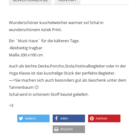
Wunderschöner kuschelweicher warmer xxl Schal in
wunderschönem Aztek Print.
Ein ´Must Have´ für die kälteren Tage.
-Beidseitig tragbar
Maße 200 x100 cm
Auch als leichte Decke,Poncho,Stola,Festivalbegleiter oder in der
Yoga Klasse ist das kuschelige Stück der perfekte Begleiter.
—>Sie machen sich auch besonders gut als Geschenk unter dem
Tannenbaum 🙂
Schal wird in schönem Stoff beutel geliefert.
<3
twittern
teilen
merken
drucken