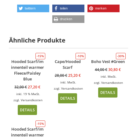
twittern
teilen
merken
drucken
Ähnliche Produkte
-15%
-10%
-30%
Hooded Scarf/im
Cape/Hooded
Boho Vest #Green
innenteil warmer
Scarf
44,00
€
30,80
€
Fleece/Paisley
28,00
€
25,20
€
inkl. MwSt.
Blue
inkl. MwSt.
zzgl.
Versandkosten
32,00
€
27,20
€
zzgl.
Versandkosten
DETAILS
inkl. 19 % MwSt.
DETAILS
zzgl.
Versandkosten
DETAILS
-15%
Hooded Scarf/im
innenteil warmer