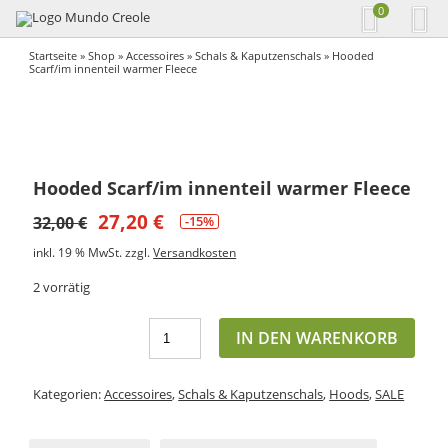
0
Startseite
»
Shop
»
Accessoires
»
Schals & Kaputzenschals
» Hooded
Scarf/im innenteil warmer Fleece
Hooded Scarf/im innenteil warmer Fleece
27,20
€
32,00
€
-15%
inkl. 19 % MwSt.
zzgl.
Versandkosten
2 vorrätig
IN DEN WARENKORB
Kategorien:
Accessoires
,
Schals & Kaputzenschals
,
Hoods
,
SALE