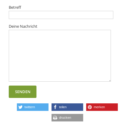
Betreff
Deine Nachricht
twittern
teilen
merken
drucken