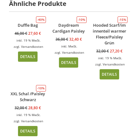
Ähnliche Produkte
-40%
-10%
-15%
Duffle Bag
Daydream
Hooded Scarf/im
Cardigan Paisley
innenteil warmer
46,00
€
27,60
€
Fleece/Paisley
36,00
€
32,40
€
inkl. 19 % MwSt.
Grün
inkl. MwSt.
zzgl.
Versandkosten
32,00
€
27,20
€
zzgl.
Versandkosten
DETAILS
inkl. 19 % MwSt.
DETAILS
zzgl.
Versandkosten
DETAILS
-10%
XXL Schal /Paisley
Schwarz
32,00
€
28,80
€
inkl. 19 % MwSt.
zzgl.
Versandkosten
DETAILS