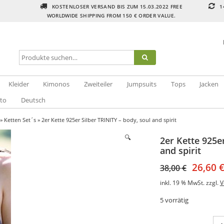
KOSTENLOSER VERSAND BIS ZUM 15.03.2022 FREE
1
WORLDWIDE SHIPPING FROM 150 € ORDER VALUE.
Kleider
Kimonos
Zweiteiler
Jumpsuits
Tops
Jacken
to
Deutsch
»
Ketten Set´s
» 2er Kette 925er Silber TRINITY – body, soul and spirit
🔍
2er Kette 925e
and spirit
26,60
38,00
€
inkl. 19 % MwSt.
zzgl.
V
5 vorrätig