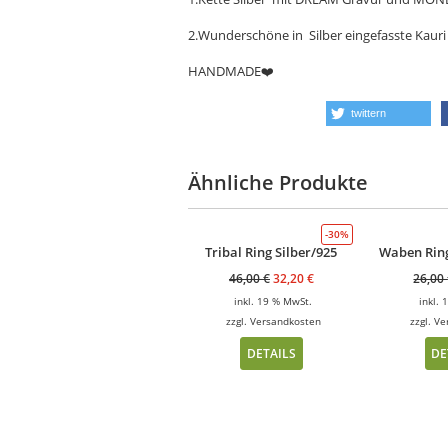
2.Wunderschöne in Silber eingefasste Kauri 
HANDMADE
❤️
twittern
Ähnliche Produkte
-30%
Tribal Ring Silber/925
Waben Rin
46,00
€
32,20
€
26,00
inkl. 19 % MwSt.
inkl.
zzgl.
Versandkosten
zzgl.
Ve
DETAILS
DE