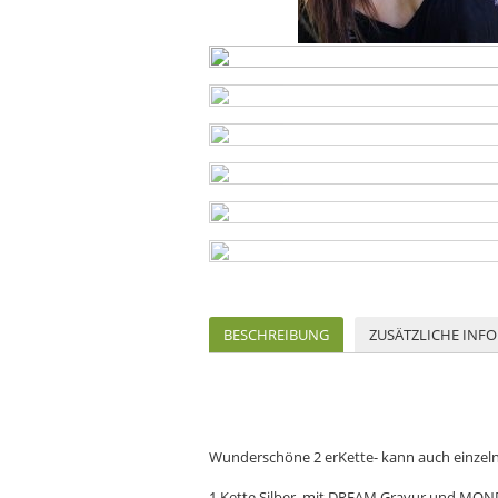
BESCHREIBUNG
ZUSÄTZLICHE INF
Wunderschöne 2 erKette- kann auch einzel
1.Kette Silber mit DREAM Gravur und MO