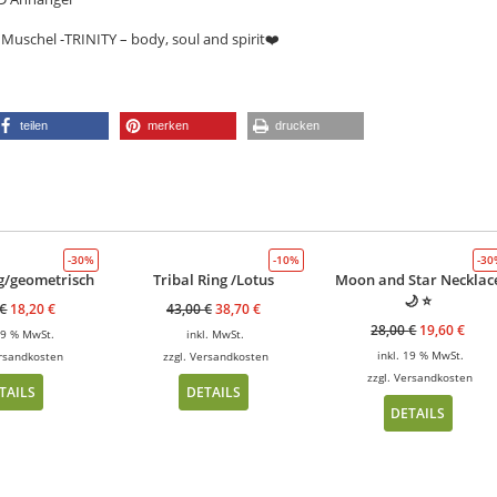
Muschel -TRINITY – body, soul and spirit❤️
teilen
merken
drucken
-30%
-10%
-3
g/geometrisch
Tribal Ring /Lotus
Moon and Star Necklac
🌙 ⭐️
€
18,20
€
43,00
€
38,70
€
28,00
€
19,60
€
 19 % MwSt.
inkl. MwSt.
inkl. 19 % MwSt.
rsandkosten
zzgl.
Versandkosten
zzgl.
Versandkosten
TAILS
DETAILS
DETAILS