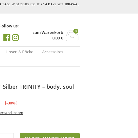
4 TAGE WIDERRUFSRECHT / 14 DAYS WITHDRAWAL
Follow us:
0
zum Warenkorb
0,00
€
Hosen & Röcke
Accessoires
r Silber TRINITY – body, soul
€
-30%
ersandkosten