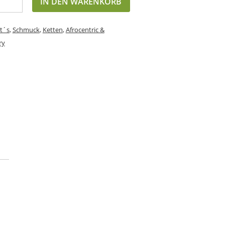
IN DEN WARENKORB
t´s
,
Schmuck
,
Ketten
,
Afrocentric &
ry