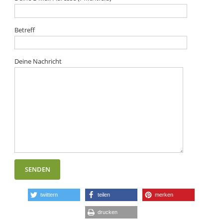
Betreff
Deine Nachricht
twittern
teilen
merken
drucken