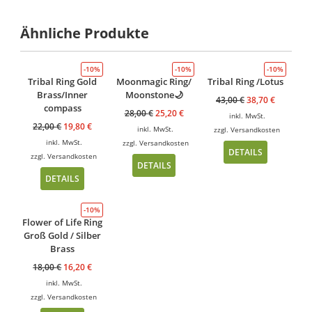
Ähnliche Produkte
-10%
-10%
-10%
Tribal Ring Gold
Moonmagic Ring/
Tribal Ring /Lotus
Brass/Inner
Moonstone🌙
43,00
€
38,70
€
compass
28,00
€
25,20
€
inkl. MwSt.
22,00
€
19,80
€
inkl. MwSt.
zzgl.
Versandkosten
inkl. MwSt.
zzgl.
Versandkosten
DETAILS
zzgl.
Versandkosten
DETAILS
DETAILS
-10%
Flower of Life Ring
Groß Gold / Silber
Brass
18,00
€
16,20
€
inkl. MwSt.
zzgl.
Versandkosten