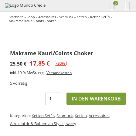
0
Startseite
»
Shop
»
Accessoires
»
Schmuck
»
Ketten
»
Ketten Set´s
»
Makrame Kauri/Coints Choker
Makrame Kauri/Coints Choker
17,85
€
25,50
€
-30%
inkl. 19 % MwSt.
zzgl.
Versandkosten
5 vorrätig
IN DEN WARENKORB
Kategorien:
Ketten Set´s
,
Schmuck
,
Ketten
,
Accessoires
,
Afrocentric & Bohemian Style Jewelry