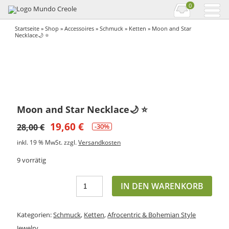
0
Startseite
»
Shop
»
Accessoires
»
Schmuck
»
Ketten
» Moon and Star
Necklace🌙 ⭐️
Moon and Star Necklace🌙 ⭐️
19,60
€
28,00
€
-30%
inkl. 19 % MwSt.
zzgl.
Versandkosten
9 vorrätig
IN DEN WARENKORB
Kategorien:
Schmuck
,
Ketten
,
Afrocentric & Bohemian Style
Jewelry