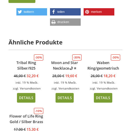
twittern
teilen
merken
drucken
Ähnliche Produkte
-30%
-30%
-30%
Tribal Ring
Moon and Star
Waben
Silber/925
Necklace🌙 ⭐️
Ring/geometrisch
46,00
€
32,20
€
28,00
€
19,60
€
26,00
€
18,20
€
inkl. 19 % MwSt.
inkl. 19 % MwSt.
inkl. 19 % MwSt.
zzgl.
Versandkosten
zzgl.
Versandkosten
zzgl.
Versandkosten
DETAILS
DETAILS
DETAILS
-10%
Flower of Life Ring
Gold / Silber Brass
17,00
€
15,30
€