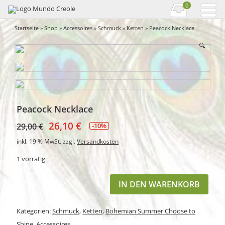
0
Startseite
»
Shop
»
Accessoires
»
Schmuck
»
Ketten
» Peacock Necklace
🔍
Peacock Necklace
26,10
€
29,00
€
-10%
inkl. 19 % MwSt.
zzgl.
Versandkosten
1 vorrätig
IN DEN WARENKORB
Kategorien:
Schmuck
,
Ketten
,
Bohemian Summer Choose to
Shine
,
Accessoires