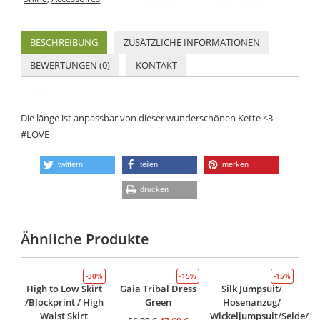
BESCHREIBUNG
ZUSÄTZLICHE INFORMATIONEN
BEWERTUNGEN (0)
KONTAKT
Die länge ist anpassbar von dieser wunderschönen Kette <3
#LOVE
twittern
teilen
merken
drucken
Ähnliche Produkte
-30%
-15%
-15%
High to Low Skirt
Gaia Tribal Dress
Silk Jumpsuit/
/Blockprint / High
Green
Hosenanzug/
Waist Skirt
Wickeljumpsuit/Seide/