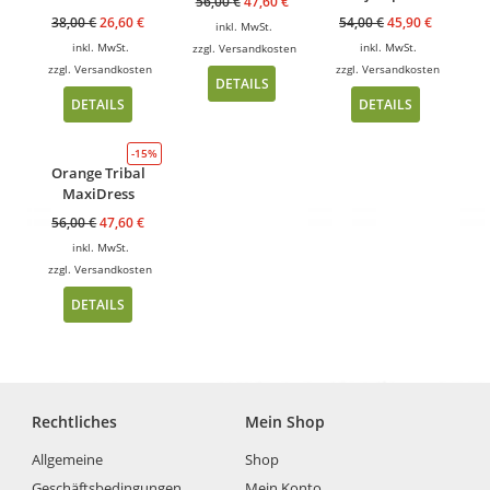
56,00
€
47,60
€
38,00
€
26,60
€
54,00
€
45,90
€
inkl. MwSt.
inkl. MwSt.
inkl. MwSt.
zzgl.
Versandkosten
zzgl.
Versandkosten
zzgl.
Versandkosten
DETAILS
DETAILS
DETAILS
-15%
Orange Tribal
MaxiDress
56,00
€
47,60
€
inkl. MwSt.
zzgl.
Versandkosten
DETAILS
Rechtliches
Mein Shop
Allgemeine
Shop
Geschäftsbedingungen
Mein Konto