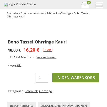
0
Startseite
»
Shop
»
Accessoires
»
Schmuck
»
Ohrringe
» Boho Tassel
Ohrringe Kauri
Boho Tassel Ohrringe Kauri
16,20
€
18,00
€
-10%
inkl. 19 % MwSt.
zzgl.
Versandkosten
4 vorrätig
IN DEN WARENKORB
Kategorien:
Schmuck
,
Ohrringe
BESCHREIBUNG
ZUSÄTZLICHE INFORMATIONEN