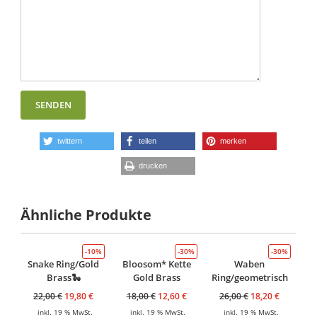
twittern
teilen
merken
drucken
Ähnliche Produkte
-10%
-30%
-30%
Snake Ring/Gold
Bloosom* Kette
Waben
Brass🐍
Gold Brass
Ring/geometrisch
22,00
€
19,80
€
18,00
€
12,60
€
26,00
€
18,20
€
inkl. 19 % MwSt.
inkl. 19 % MwSt.
inkl. 19 % MwSt.