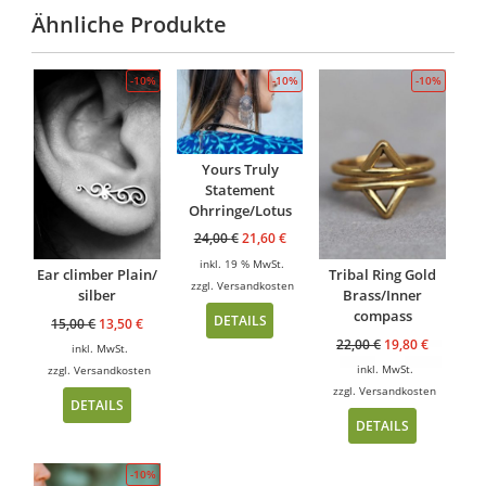
Ähnliche Produkte
-10%
-10%
-10%
Yours Truly
Statement
Ohrringe/Lotus
24,00
€
21,60
€
inkl. 19 % MwSt.
Ear climber Plain/
Tribal Ring Gold
zzgl.
Versandkosten
silber
Brass/Inner
compass
DETAILS
15,00
€
13,50
€
22,00
€
19,80
€
inkl. MwSt.
inkl. MwSt.
zzgl.
Versandkosten
zzgl.
Versandkosten
DETAILS
DETAILS
-10%