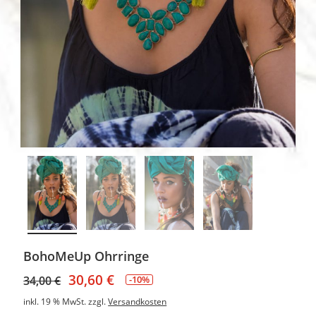
BohoMeUp Ohrringe
30,60
€
34,00
€
-10%
inkl. 19 % MwSt.
zzgl.
Versandkosten