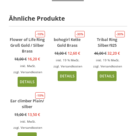
Ähnliche Produkte
-10%
-30%
-30%
Flower of Life Ring
bohogirl Kette
Tribal Ring
Groß Gold / Silber
Gold Brass
Silber/925
Brass
18,00
€
12,60
€
46,00
€
32,20
€
18,00
€
16,20
€
inkl. 19 % MwSt.
inkl. 19 % MwSt.
inkl. MwSt.
zzgl.
Versandkosten
zzgl.
Versandkosten
zzgl.
Versandkosten
DETAILS
DETAILS
DETAILS
-10%
Ear climber Plain/
silber
15,00
€
13,50
€
inkl. MwSt.
zzgl.
Versandkosten