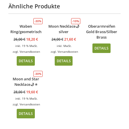
Ähnliche Produkte
-30%
-10%
Waben
Moon Necklace🌙
Oberarmreifen
Ring/geometrisch
silver
Gold Brass/Silber
Brass
26,00
€
18,20
€
24,00
€
21,60
€
inkl. 19 % MwSt.
inkl. MwSt.
DETAILS
zzgl.
Versandkosten
zzgl.
Versandkosten
DETAILS
DETAILS
-30%
Moon and Star
Necklace🌙 ⭐️
28,00
€
19,60
€
inkl. 19 % MwSt.
zzgl.
Versandkosten
DETAILS