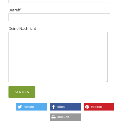
Betreff
Deine Nachricht
twittern
teilen
merken
drucken