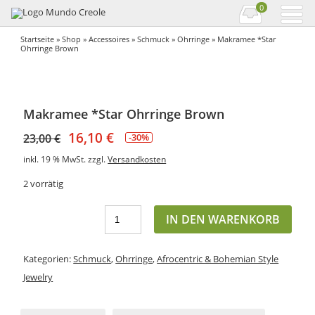
0
Startseite
»
Shop
»
Accessoires
»
Schmuck
»
Ohrringe
» Makramee *Star
Ohrringe Brown
Makramee *Star Ohrringe Brown
16,10
€
23,00
€
-30%
inkl. 19 % MwSt.
zzgl.
Versandkosten
2 vorrätig
IN DEN WARENKORB
Kategorien:
Schmuck
,
Ohrringe
,
Afrocentric & Bohemian Style
Jewelry