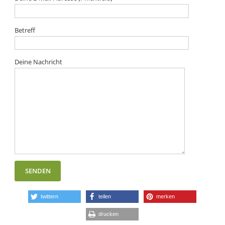
Betreff
Deine Nachricht
twittern
teilen
merken
drucken