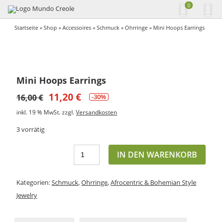
0
Startseite
»
Shop
»
Accessoires
»
Schmuck
»
Ohrringe
» Mini Hoops Earrings
Mini Hoops Earrings
11,20
€
16,00
€
-30%
inkl. 19 % MwSt.
zzgl.
Versandkosten
3 vorrätig
IN DEN WARENKORB
Kategorien:
Schmuck
,
Ohrringe
,
Afrocentric & Bohemian Style
Jewelry