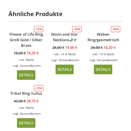
Ähnliche Produkte
-10%
-30%
-30%
Flower of Life Ring
Moon and Star
Waben
Groß Gold / Silber
Necklace🌙 ⭐️
Ring/geometrisch
Brass
28,00
€
19,60
€
26,00
€
18,20
€
18,00
€
16,20
€
inkl. 19 % MwSt.
inkl. 19 % MwSt.
inkl. MwSt.
zzgl.
Versandkosten
zzgl.
Versandkosten
zzgl.
Versandkosten
DETAILS
DETAILS
DETAILS
-10%
Tribal Ring /Lotus
43,00
€
38,70
€
inkl. MwSt.
zzgl.
Versandkosten
DETAILS