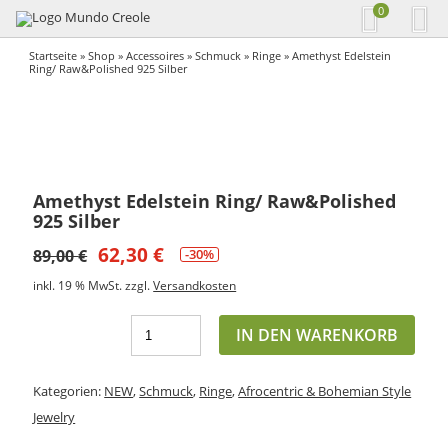
0
Startseite
»
Shop
»
Accessoires
»
Schmuck
»
Ringe
» Amethyst Edelstein
Ring/ Raw&Polished 925 Silber
Amethyst Edelstein Ring/ Raw&Polished
925 Silber
62,30
€
89,00
€
-30%
inkl. 19 % MwSt.
zzgl.
Versandkosten
IN DEN WARENKORB
Kategorien:
NEW
,
Schmuck
,
Ringe
,
Afrocentric & Bohemian Style
Jewelry