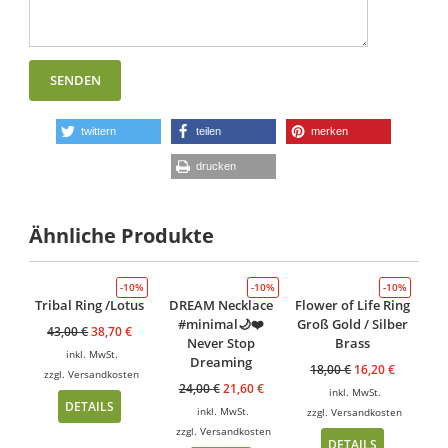
twittern
teilen
merken
drucken
Ähnliche Produkte
-10%
-10%
-10%
Tribal Ring /Lotus
DREAM Necklace
Flower of Life Ring
#minimal🌙❤️
Groß Gold / Silber
43,00
€
38,70
€
Never Stop
Brass
inkl. MwSt.
Dreaming
18,00
€
16,20
€
zzgl.
Versandkosten
24,00
€
21,60
€
inkl. MwSt.
DETAILS
inkl. MwSt.
zzgl.
Versandkosten
zzgl.
Versandkosten
DETAILS