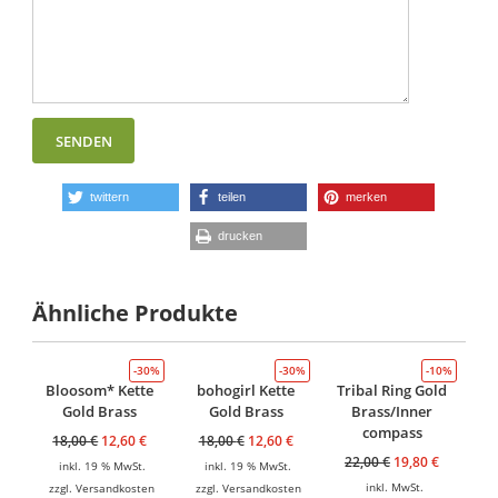
twittern
teilen
merken
drucken
Ähnliche Produkte
-30%
-30%
-10%
Bloosom* Kette
bohogirl Kette
Tribal Ring Gold
Gold Brass
Gold Brass
Brass/Inner
compass
18,00
€
12,60
€
18,00
€
12,60
€
22,00
€
19,80
€
inkl. 19 % MwSt.
inkl. 19 % MwSt.
inkl. MwSt.
zzgl.
Versandkosten
zzgl.
Versandkosten