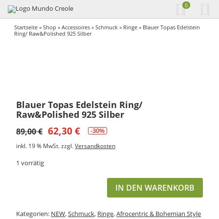
0
Startseite
»
Shop
»
Accessoires
»
Schmuck
»
Ringe
» Blauer Topas Edelstein
Ring/ Raw&Polished 925 Silber
Blauer Topas Edelstein Ring/
Raw&Polished 925 Silber
62,30
€
89,00
€
-30%
inkl. 19 % MwSt.
zzgl.
Versandkosten
1 vorrätig
IN DEN WARENKORB
Kategorien:
NEW
,
Schmuck
,
Ringe
,
Afrocentric & Bohemian Style