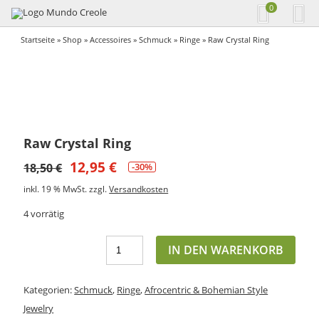
0
Startseite
»
Shop
»
Accessoires
»
Schmuck
»
Ringe
» Raw Crystal Ring
Raw Crystal Ring
12,95
€
18,50
€
-30%
inkl. 19 % MwSt.
zzgl.
Versandkosten
4 vorrätig
IN DEN WARENKORB
Kategorien:
Schmuck
,
Ringe
,
Afrocentric & Bohemian Style
Jewelry