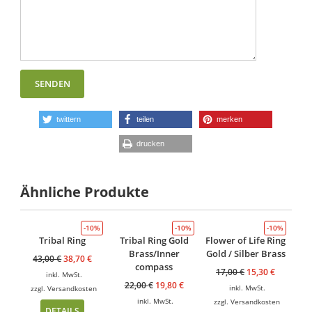
twittern
teilen
merken
drucken
Ähnliche Produkte
-10%
-10%
-10%
Tribal Ring
Tribal Ring Gold
Flower of Life Ring
Brass/Inner
Gold / Silber Brass
43,00
€
38,70
€
compass
17,00
€
15,30
€
inkl. MwSt.
22,00
€
19,80
€
inkl. MwSt.
zzgl.
Versandkosten
inkl. MwSt.
zzgl.
Versandkosten
DETAILS