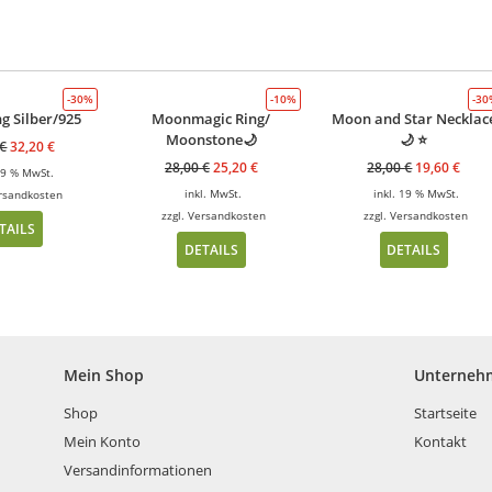
-30%
-10%
-3
ng Silber/925
Moonmagic Ring/
Moon and Star Necklac
Moonstone🌙
🌙 ⭐️
€
32,20
€
28,00
€
25,20
€
28,00
€
19,60
€
 19 % MwSt.
inkl. MwSt.
inkl. 19 % MwSt.
rsandkosten
zzgl.
Versandkosten
zzgl.
Versandkosten
TAILS
DETAILS
DETAILS
Mein Shop
Unterneh
Shop
Startseite
Mein Konto
Kontakt
Versandinformationen