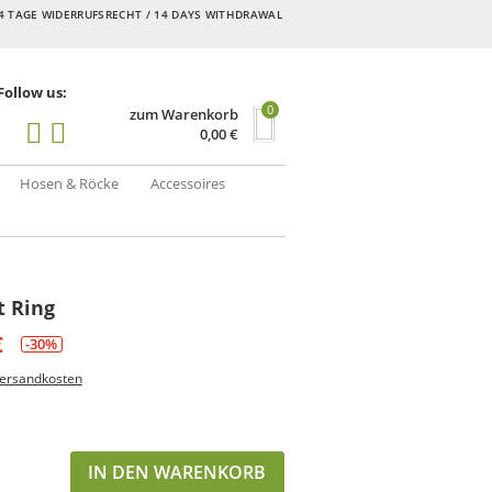
4 TAGE WIDERRUFSRECHT / 14 DAYS WITHDRAWAL
Follow us:
0
zum Warenkorb
0,00
€
Hosen & Röcke
Accessoires
t Ring
€
-30%
ersandkosten
IN DEN WARENKORB