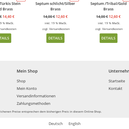
Türkis Stein
Septum schlicht/Silber
Septum /Tribal/Gold
d Brass
Brass
Brass
€
14,40
€
14,00
€
12,60
€
14,00
€
12,60
€
 19 % MwSt.
inkl. 19 % MwSt.
inkl. 19 % MwSt.
rsandkosten
zzgl.
Versandkosten
zzgl.
Versandkosten
TAILS
DETAILS
DETAILS
Mein Shop
Unterneh
Shop
Startseite
Mein Konto
Kontakt
Versandinformationen
Zahlungsmethoden
richenen Preise entsprechen dem bisherigen Preis in diesem Online-Shop.
Deutsch
English