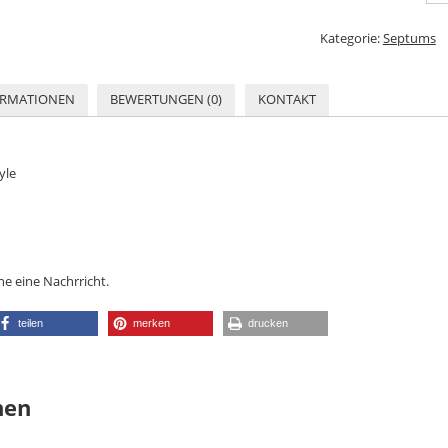
Kategorie:
Septums
ORMATIONEN
BEWERTUNGEN (0)
KONTAKT
yle
ne eine Nachrricht.
teilen
merken
drucken
nen