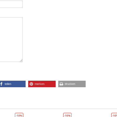
teilen
merken
drucken
-10%
-10%
-1