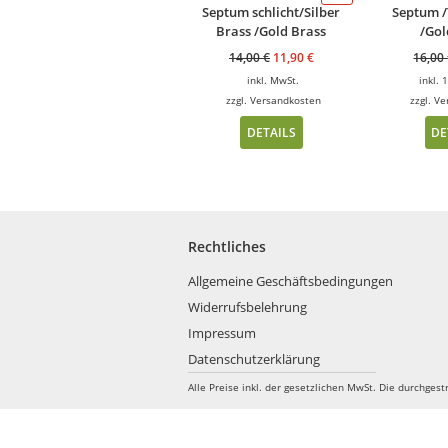
Septum schlicht/Silber
Septum /
Brass /Gold Brass
/Gol
14,00
€
11,90
€
16,00
inkl. MwSt.
inkl.
zzgl.
Versandkosten
zzgl.
Ve
DETAILS
DE
Rechtliches
Allgemeine Geschäftsbedingungen
Widerrufsbelehrung
Impressum
Datenschutzerklärung
Alle Preise inkl. der gesetzlichen MwSt.
Die durchgest