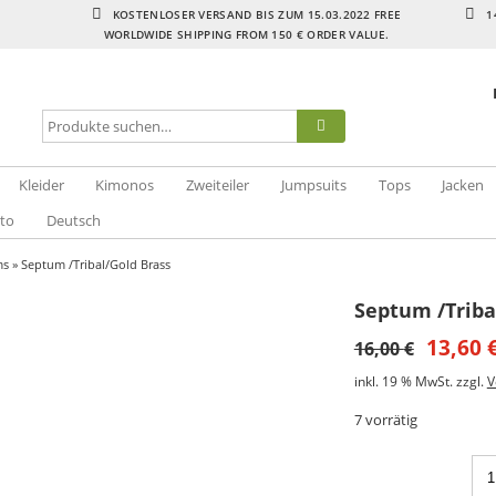
KOSTENLOSER VERSAND BIS ZUM 15.03.2022 FREE
1
WORLDWIDE SHIPPING FROM 150 € ORDER VALUE.
Kleider
Kimonos
Zweiteiler
Jumpsuits
Tops
Jacken
to
Deutsch
ms
» Septum /Tribal/Gold Brass
Septum /Triba
13,60
16,00
€
inkl. 19 % MwSt.
zzgl.
V
7 vorrätig