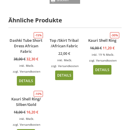
Ähnliche Produkte
-15%
-30%
Dashki Tube Short
Top /Skirt Tribal
Kauri Shell Ring
Dress African
/African Fabric
16,00
€
11,20
€
Fabric
22,00
€
inkl. 19 % MwSt.
38,00
€
32,30
€
inkl. MwSt.
zzgl.
Versandkosten
inkl. MwSt.
zzgl.
Versandkosten
DETAILS
zzgl.
Versandkosten
DETAILS
DETAILS
-10%
Kauri Shell Ring/
Silber/Gold
18,00
€
16,20
€
inkl. MwSt.
zzgl.
Versandkosten