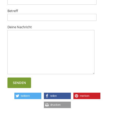
Betreff
Deine Nachricht
twittern
teilen
merken
drucken