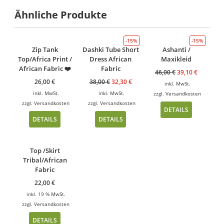
Ähnliche Produkte
-15%
-15%
Zip Tank
Dashki Tube Short
Ashanti /
Top/Africa Print /
Dress African
Maxikleid
African Fabric ❤️
Fabric
46,00
€
39,10
€
26,00
€
38,00
€
32,30
€
inkl. MwSt.
inkl. MwSt.
inkl. MwSt.
zzgl.
Versandkosten
zzgl.
Versandkosten
zzgl.
Versandkosten
DETAILS
DETAILS
DETAILS
Top /Skirt
Tribal/African
Fabric
22,00
€
inkl. 19 % MwSt.
zzgl.
Versandkosten
DETAILS