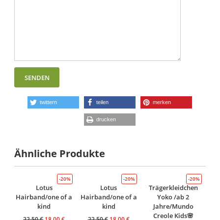
twittern
teilen
merken
drucken
Ähnliche Produkte
-20%
-20%
-20%
Lotus
Lotus
Trägerkleidchen
Hairband/one of a
Hairband/one of a
Yoko /ab 2
kind
kind
Jahre/Mundo
Creole Kids🌸
22,50
€
18,00
€
22,50
€
18,00
€