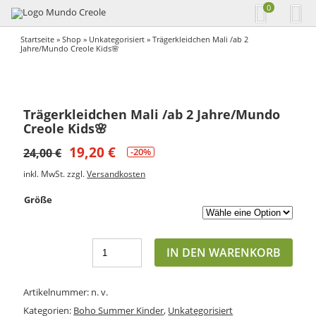
0
Startseite
»
Shop
»
Unkategorisiert
» Trägerkleidchen Mali /ab 2
Jahre/Mundo Creole Kids🌸
Trägerkleidchen Mali /ab 2 Jahre/Mundo
Creole Kids🌸
19,20
€
24,00
€
-20%
inkl. MwSt.
zzgl.
Versandkosten
Größe
IN DEN WARENKORB
Artikelnummer:
n. v.
Kategorien:
Boho Summer Kinder
,
Unkategorisiert