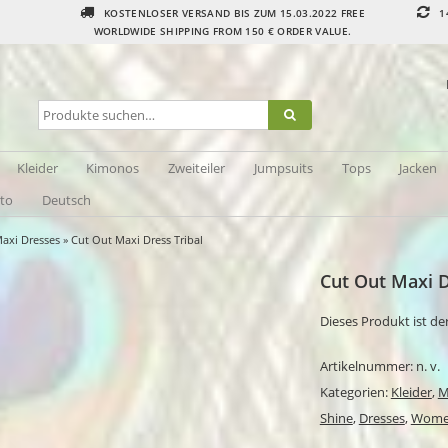
KOSTENLOSER VERSAND BIS ZUM 15.03.2022 FREE
1
WORLDWIDE SHIPPING FROM 150 € ORDER VALUE.
Kleider
Kimonos
Zweiteiler
Jumpsuits
Tops
Jacken
to
Deutsch
axi Dresses
» Cut Out Maxi Dress Tribal
Cut Out Maxi D
Dieses Produkt ist de
Artikelnummer:
n. v.
Kategorien:
Kleider
,
M
Shine
,
Dresses
,
Women