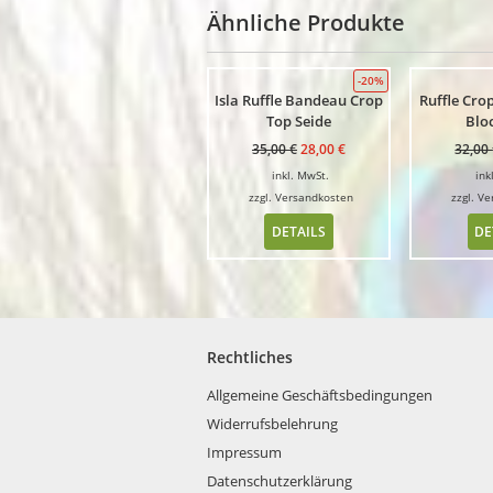
Ähnliche Produkte
-20%
Isla Ruffle Bandeau Crop
Ruffle Cro
Top Seide
Blo
35,00
€
28,00
€
32,00
inkl. MwSt.
ink
zzgl.
Versandkosten
zzgl.
Ve
DETAILS
DE
Rechtliches
Allgemeine Geschäftsbedingungen
Widerrufsbelehrung
Impressum
Datenschutzerklärung