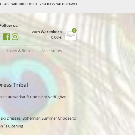
4 TAGE WIDERRUFSRECHT / 14 DAYS WITHDRAWAL
Follow us:
0
zum Warenkorb
0,00
€
Hosen & Röcke
Accessoires
ress Tribal
rzeit ausverkauft und nicht verfügbar.
axi Dresses
,
Bohemian Summer Choose to
´s Clothing