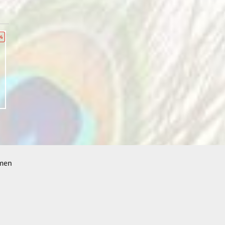
5%
men