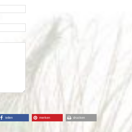
teilen
merken
drucken