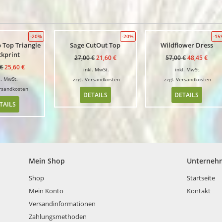
-20%
-20%
-1
p Top Triangle
Sage CutOut Top
Wildflower Dress
ckprint
27,00
€
21,60
€
57,00
€
48,45
€
€
25,60
€
inkl. MwSt.
inkl. MwSt.
l. MwSt.
zzgl.
Versandkosten
zzgl.
Versandkosten
rsandkosten
DETAILS
DETAILS
TAILS
Mein Shop
Unterneh
Shop
Startseite
Mein Konto
Kontakt
Versandinformationen
Zahlungsmethoden