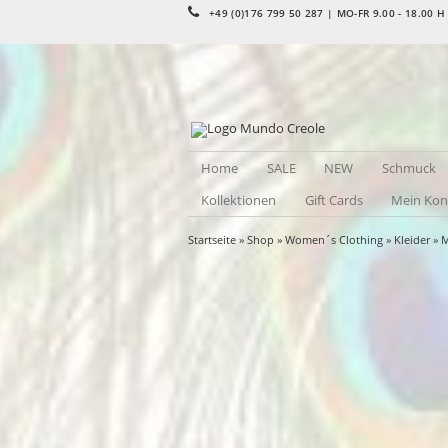
+49 (0)176 799 50 287 | MO-FR 9.00 - 18.00 H
Home
SALE
NEW
Schmuck
Kollektionen
Gift Cards
Mein Kon
Startseite
»
Shop
»
Women´s Clothing
»
Kleider
»
M