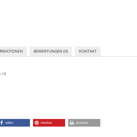
ORMATIONEN
BEWERTUNGEN (0)
KONTAKT
s <3
teilen
merken
drucken