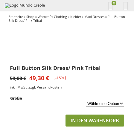
0
Startseite
»
Shop
»
Women´s Clothing
»
Kleider
»
Maxi Dresses
» Full Button
Silk Dress/ Pink Tribal
Full Button Silk Dress/ Pink Tribal
49,30
€
58,00
€
-15%
inkl. MwSt.
zzgl.
Versandkosten
Größe
IN DEN WARENKORB