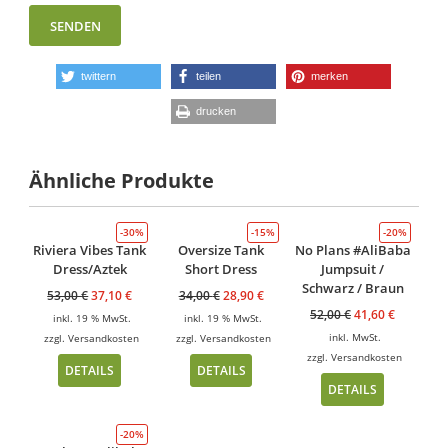
twittern
teilen
merken
drucken
Ähnliche Produkte
-30%
-15%
-20%
Riviera Vibes Tank
Oversize Tank
No Plans #AliBaba
Dress/Aztek
Short Dress
Jumpsuit /
Schwarz / Braun
53,00
€
37,10
€
34,00
€
28,90
€
52,00
€
41,60
€
inkl. 19 % MwSt.
inkl. 19 % MwSt.
inkl. MwSt.
zzgl.
Versandkosten
zzgl.
Versandkosten
zzgl.
Versandkosten
DETAILS
DETAILS
DETAILS
-20%