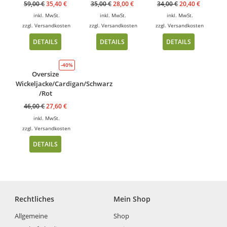
59,00
€
35,40
€
35,00
€
28,00
€
34,00
€
20,40
€
inkl. MwSt.
inkl. MwSt.
inkl. MwSt.
zzgl.
Versandkosten
zzgl.
Versandkosten
zzgl.
Versandkosten
DETAILS
DETAILS
DETAILS
-40%
Oversize
Wickeljacke/Cardigan/Schwarz
/Rot
46,00
€
27,60
€
inkl. MwSt.
zzgl.
Versandkosten
DETAILS
Rechtliches
Mein Shop
Allgemeine
Shop