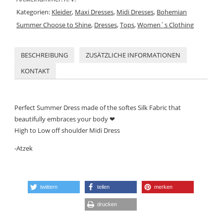
Kategorien:
Kleider
,
Maxi Dresses
,
Midi Dresses
,
Bohemian
Summer Choose to Shine
,
Dresses
,
Tops
,
Women´s Clothing
BESCHREIBUNG
ZUSÄTZLICHE INFORMATIONEN
KONTAKT
Perfect Summer Dress made of the softes Silk Fabric that
beautifully embraces your body ❤
High to Low off shoulder Midi Dress
-Atzek
twittern
teilen
merken
drucken