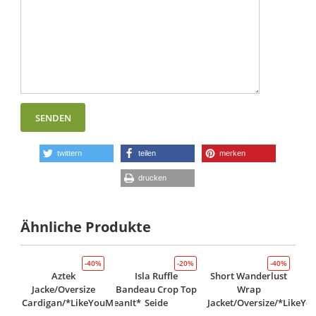
twittern
teilen
merken
drucken
Ähnliche Produkte
-40%
-20%
-40%
Aztek
Isla Ruffle
Short Wanderlust
Jacke/Oversize
Bandeau Crop Top
Wrap
Cardigan/*LikeYouMeanIt*
Seide
Jacket/Oversize/*LikeYo