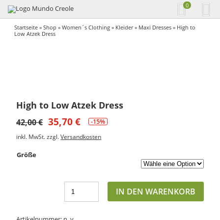
0
Startseite
»
Shop
»
Women´s Clothing
»
Kleider
»
Maxi Dresses
» High to
Low Atzek Dress
High to Low Atzek Dress
35,70
€
42,00
€
-15%
inkl. MwSt.
zzgl.
Versandkosten
Größe
IN DEN WARENKORB
Artikelnummer:
n. v.