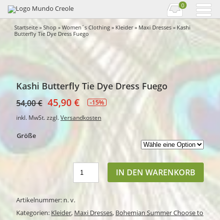
0
Startseite
»
Shop
»
Women´s Clothing
»
Kleider
»
Maxi Dresses
» Kashi
Butterfly Tie Dye Dress Fuego
Kashi Butterfly Tie Dye Dress Fuego
45,90
€
54,00
€
-15%
inkl. MwSt.
zzgl.
Versandkosten
Größe
IN DEN WARENKORB
Artikelnummer:
n. v.
Kategorien:
Kleider
,
Maxi Dresses
,
Bohemian Summer Choose to