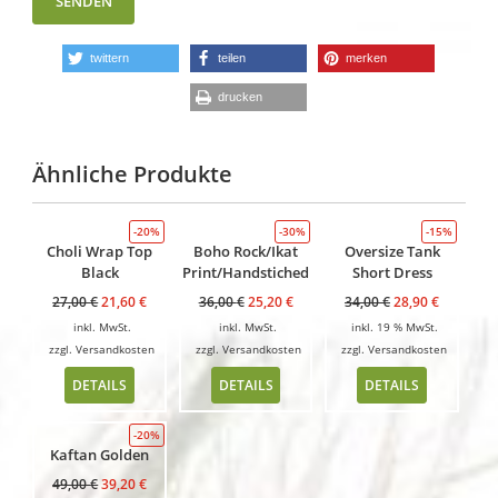
twittern
teilen
merken
drucken
Ähnliche Produkte
-20%
-30%
-15%
Choli Wrap Top
Boho Rock/Ikat
Oversize Tank
Black
Print/Handstiched
Short Dress
27,00
€
21,60
€
36,00
€
25,20
€
34,00
€
28,90
€
inkl. MwSt.
inkl. MwSt.
inkl. 19 % MwSt.
zzgl.
Versandkosten
zzgl.
Versandkosten
zzgl.
Versandkosten
DETAILS
DETAILS
DETAILS
-20%
Kaftan Golden
49,00
€
39,20
€