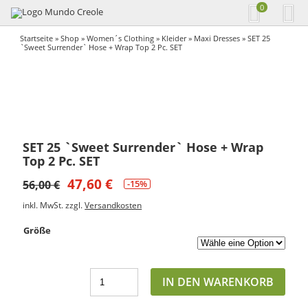
0
Startseite
»
Shop
»
Women´s Clothing
»
Kleider
»
Maxi Dresses
» SET 25
`Sweet Surrender` Hose + Wrap Top 2 Pc. SET
SET 25 `Sweet Surrender` Hose + Wrap
Top 2 Pc. SET
47,60
€
56,00
€
-15%
inkl. MwSt.
zzgl.
Versandkosten
Größe
IN DEN WARENKORB