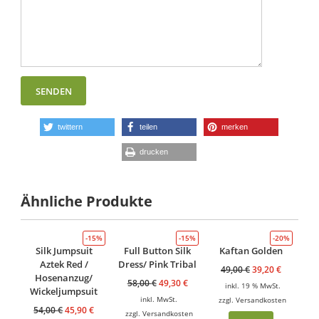
twittern
teilen
merken
drucken
Ähnliche Produkte
-15%
-15%
-20%
Silk Jumpsuit
Full Button Silk
Kaftan Golden
Aztek Red /
Dress/ Pink Tribal
49,00
€
39,20
€
Hosenanzug/
58,00
€
49,30
€
inkl. 19 % MwSt.
Wickeljumpsuit
inkl. MwSt.
zzgl.
Versandkosten
54,00
€
45,90
€
zzgl.
Versandkosten