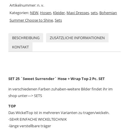
Artikelnummer:
n. v.
Kategorien:
NEW
,
Hosen
,
Kleider
,
Maxi Dresses
,
sets
,
Bohemian
Summer Choose to Shine
,
Sets
BESCHREIBUNG
ZUSÄTZLICHE INFORMATIONEN
KONTAKT
SET 25 `Sweet Surrender` Hose + Wrap Top 2 Pc. SET
in verschiedenen Farben zuhaben-weitere Bilder findet ihr im
shop unter—> SETS
TOP
Das WickelTop ist in mehreren Varianten zu tragen/wickeln.
-SEHR EINFACHE WICKELTECHNIK
-länge verstellbare träger