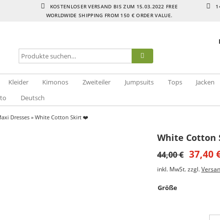
KOSTENLOSER VERSAND BIS ZUM 15.03.2022 FREE
1
WORLDWIDE SHIPPING FROM 150 € ORDER VALUE.
Kleider
Kimonos
Zweiteiler
Jumpsuits
Tops
Jacken
to
Deutsch
axi Dresses
» White Cotton Skirt ❤️
White Cotton S
37,40
44,00
€
inkl. MwSt.
zzgl.
Versa
Größe