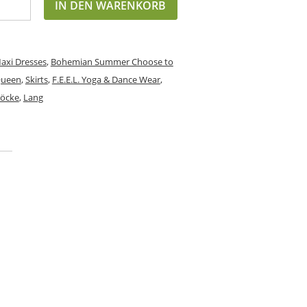
IN DEN WARENKORB
axi Dresses
,
Bohemian Summer Choose to
Queen
,
Skirts
,
F.E.E.L. Yoga & Dance Wear
,
öcke
,
Lang