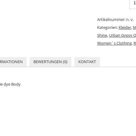
Artikelnummer:
n. v.
Kategorien:
Kleider
,
M
Shine
,
Urban Gypsy 
Women´s Clothing
,
R
ORMATIONEN
BEWERTUNGEN (0)
KONTAKT
tie dye Body