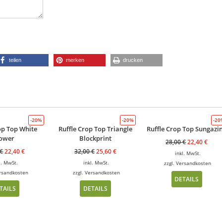
teilen
merken
drucken
-20%
-20%
-2
op Top White
Ruffle Crop Top Triangle
Ruffle Crop Top Sungazi
lower
Blockprint
28,00
€
22,40
€
€
22,40
€
32,00
€
25,60
€
inkl. MwSt.
l. MwSt.
inkl. MwSt.
zzgl.
Versandkosten
rsandkosten
zzgl.
Versandkosten
DETAILS
TAILS
DETAILS