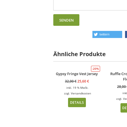
twittern
Ähnliche Produkte
-20%
Gypsy Fringe Vest Jersey
Ruffle Cr
F
32,00
€
25,60
€
28,00
inkl. 19 % MwSt.
ink
zzgl.
Versandkosten
zzgl.
Ve
DETAILS
DE