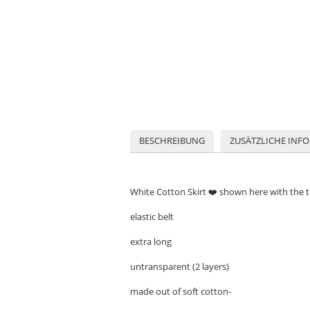
BESCHREIBUNG
ZUSÄTZLICHE INF
White Cotton Skirt ❤️ shown here with the 
elastic belt
extra long
untransparent (2 layers)
made out of soft cotton-