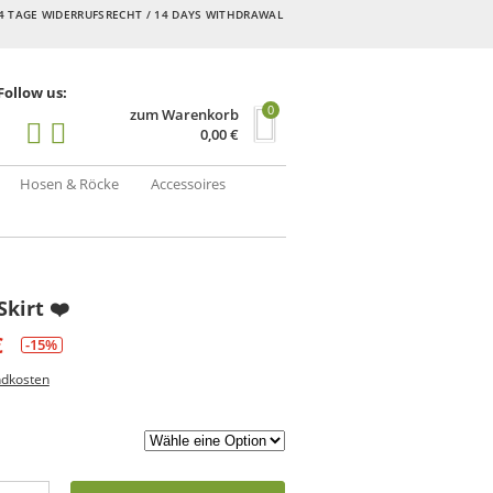
4 TAGE WIDERRUFSRECHT / 14 DAYS WITHDRAWAL
Follow us:
0
zum Warenkorb
0,00
€
Hosen & Röcke
Accessoires
kirt ❤️
€
-15%
ndkosten