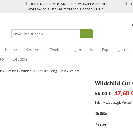
KOSTENLOSER VERSAND BIS ZUM 15.03.2022 FREE
1
WORLDWIDE SHIPPING FROM 150 € ORDER VALUE.
Kleider
Kimonos
Zweiteiler
Jumpsuits
Tops
Jacken
to
Deutsch
axi Dresses
» Wildchild Cut Out Long Dress /+colors
Wildchild Cut 
47,60
56,00
€
inkl. MwSt.
zzgl.
Versa
Größe
Farbe