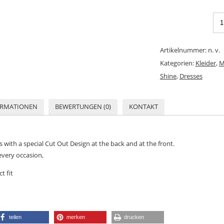
Artikelnummer:
n. v.
Kategorien:
Kleider
,
M
Shine
,
Dresses
ORMATIONEN
BEWERTUNGEN (0)
KONTAKT
 with a special Cut Out Design at the back and at the front.
every occasion,
t fit
teilen
merken
drucken