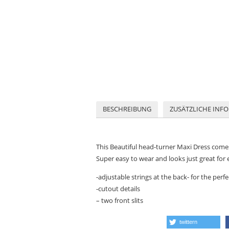
BESCHREIBUNG
ZUSÄTZLICHE INF
This Beautiful head-turner Maxi Dress comes
Super easy to wear and looks just great for 
-adjustable strings at the back- for the perfec
-cutout details
– two front slits
twittern