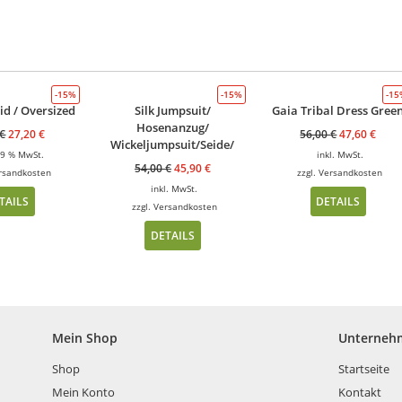
-15%
-15%
-1
id / Oversized
Silk Jumpsuit/
Gaia Tribal Dress Gree
Hosenanzug/
€
27,20
€
56,00
€
47,60
€
Wickeljumpsuit/Seide/
 19 % MwSt.
inkl. MwSt.
54,00
€
45,90
€
rsandkosten
zzgl.
Versandkosten
inkl. MwSt.
TAILS
DETAILS
zzgl.
Versandkosten
DETAILS
Mein Shop
Unterneh
Shop
Startseite
Mein Konto
Kontakt