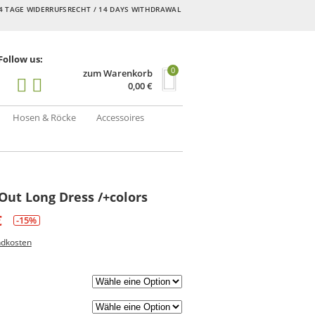
4 TAGE WIDERRUFSRECHT / 14 DAYS WITHDRAWAL
Follow us:
0
zum Warenkorb
0,00
€
Hosen & Röcke
Accessoires
Out Long Dress /+colors
€
-15%
ndkosten