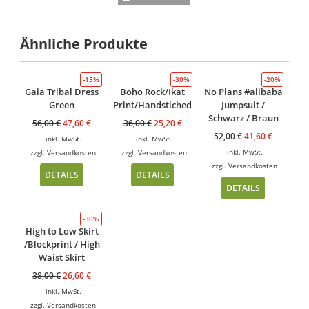
Ähnliche Produkte
-15%
-30%
-20%
Gaia Tribal Dress
Boho Rock/Ikat
No Plans #alibaba
Green
Print/Handstiched
Jumpsuit /
Schwarz / Braun
56,00
€
47,60
€
36,00
€
25,20
€
52,00
€
41,60
€
inkl. MwSt.
inkl. MwSt.
inkl. MwSt.
zzgl.
Versandkosten
zzgl.
Versandkosten
zzgl.
Versandkosten
DETAILS
DETAILS
DETAILS
-30%
High to Low Skirt
/Blockprint / High
Waist Skirt
38,00
€
26,60
€
inkl. MwSt.
zzgl.
Versandkosten