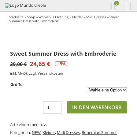
0
Startseite
»
Shop
»
Women´s Clothing
»
Kleider
»
Midi Dresses
» Sweet
Summer Dress with Embroderie
Sweet Summer Dress with Embroderie
24,65
€
29,00
€
-15%
inkl. MwSt.
zzgl.
Versandkosten
Größe
IN DEN WARENKORB
Artikelnummer:
n. v.
Kategorien:
NEW
,
Kleider
,
Midi Dresses
,
Bohemian Summer