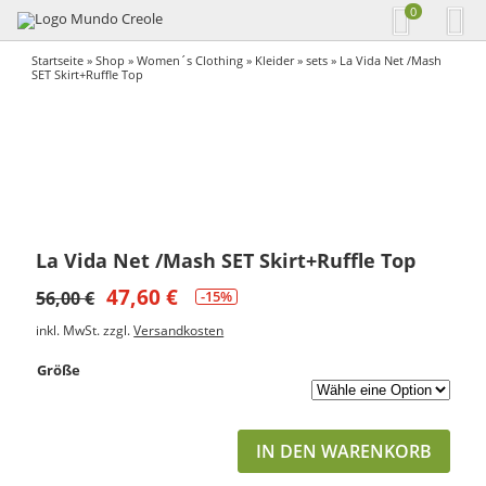
0
Startseite
»
Shop
»
Women´s Clothing
»
Kleider
»
sets
» La Vida Net /Mash
SET Skirt+Ruffle Top
La Vida Net /Mash SET Skirt+Ruffle Top
47,60
€
56,00
€
-15%
inkl. MwSt.
zzgl.
Versandkosten
Größe
IN DEN WARENKORB