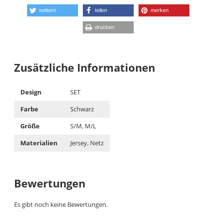
twittern
teilen
merken
drucken
Zusätzliche Informationen
Design
SET
Farbe
Schwarz
Größe
S/M, M/L
Materialien
Jersey, Netz
Bewertungen
Es gibt noch keine Bewertungen.