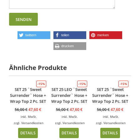
twittern
teilen
merken
drucken
Ähnliche Produkte
-15%
-15%
-15%
SET 25 `Sweet
SET 25 LEO `Sweet
SET 25 `Sweet
Surrender` Hose +
Surrender` Hose +
Surrender` Hose +
Wrap Top 2 Pc. SET
Wrap Top 2 Pc. SET
Wrap Top 2 Pc. SET
56,00
€
47,60
€
56,00
€
47,60
€
56,00
€
47,60
€
inkl. MwSt.
inkl. MwSt.
inkl. MwSt.
zzgl.
Versandkosten
zzgl.
Versandkosten
zzgl.
Versandkosten
DETAILS
DETAILS
DETAILS