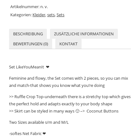
Artikelnummer:
n. v.
Kategorien:
Kleider
,
sets
,
Sets
BESCHREIBUNG
ZUSÄTZLICHE INFORMATIONEN
BEWERTUNGEN (0)
KONTAKT
Set LikeYouMeanIt ❤
Feminine and flowy, the Set comes with 2 pieces, so you can mix
and match-that shows you know what you’re doing
>> Ruffle Crop Top-underneath there is a stretchy top which gives
the perfect hold and adapts exactly to your body shape
>> Skirt can be styled in many ways 🙂 –> Coconut Buttons
Two Sizes available s/m and M/L
-softes Net Fabric ❤