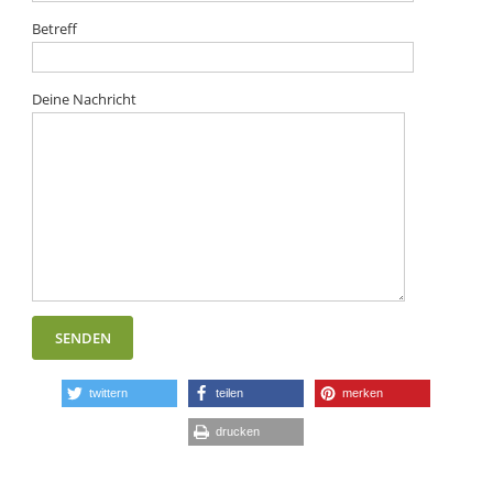
Betreff
Deine Nachricht
twittern
teilen
merken
drucken