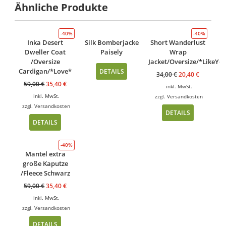
Ähnliche Produkte
-40%
-40%
Inka Desert
Silk Bomberjacke
Short Wanderlust
Dweller Coat
Paisely
Wrap
/Oversize
Jacket/Oversize/*LikeYo
Cardigan/*Love*
DETAILS
34,00
€
20,40
€
59,00
€
35,40
€
inkl. MwSt.
inkl. MwSt.
zzgl.
Versandkosten
zzgl.
Versandkosten
DETAILS
DETAILS
-40%
Mantel extra
große Kaputze
/Fleece Schwarz
59,00
€
35,40
€
inkl. MwSt.
zzgl.
Versandkosten
DETAILS