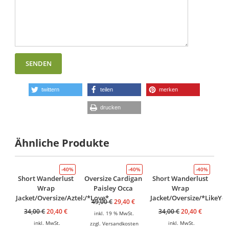
twittern
teilen
merken
drucken
Ähnliche Produkte
-40%
-40%
-40%
Short Wanderlust
Oversize Cardigan
Short Wanderlust
Wrap
Paisley Occa
Wrap
Jacket/Oversize/Aztek/*Love*
Jacket/Oversize/*LikeYo
49,00
€
29,40
€
34,00
€
20,40
€
34,00
€
20,40
€
inkl. 19 % MwSt.
inkl. MwSt.
inkl. MwSt.
zzgl.
Versandkosten