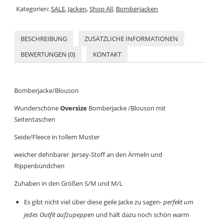
Kategorien:
SALE
,
Jacken
,
Shop All
,
Bomberjacken
BESCHREIBUNG
ZUSÄTZLICHE INFORMATIONEN
BEWERTUNGEN (0)
KONTAKT
Bomberjacke/Blouson
Wunderschöne
Oversize
Bomberjacke /Blouson mit
Seitentaschen
Seide/Fleece in tollem Muster
weicher dehnbarer Jersey-Stoff an den Ärmeln und
Rippenbündchen
Zuhaben in den Größen S/M und M/L
Es gibt nicht viel über diese geile Jacke zu sagen-
perfekt
um
jedes Outfit aufzupeppen
und hält dazu noch schön warm