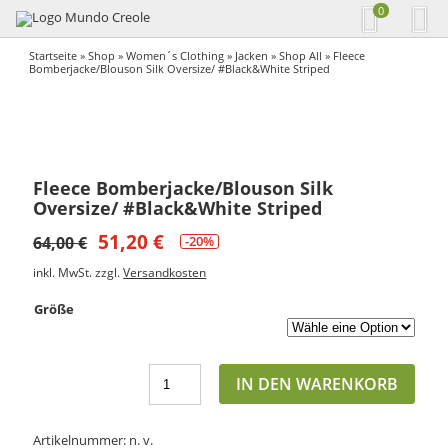
0
Startseite
»
Shop
»
Women´s Clothing
»
Jacken
»
Shop All
» Fleece
Bomberjacke/Blouson Silk Oversize/ #Black&White Striped
Fleece Bomberjacke/Blouson Silk
Oversize/ #Black&White Striped
51,20
€
64,00
€
-20%
inkl. MwSt.
zzgl.
Versandkosten
Größe
IN DEN WARENKORB
Artikelnummer:
n. v.