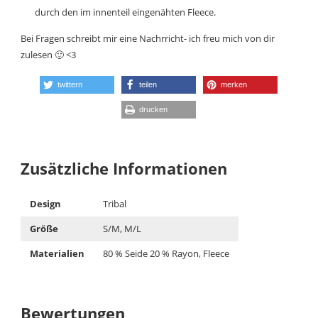
durch den im innenteil eingenähten Fleece.
Bei Fragen schreibt mir eine Nachrricht- ich freu mich von dir
zulesen 🙂 <3
twittern
teilen
merken
drucken
Zusätzliche Informationen
Design
Tribal
Größe
S/M, M/L
Materialien
80 % Seide 20 % Rayon, Fleece
Bewertungen