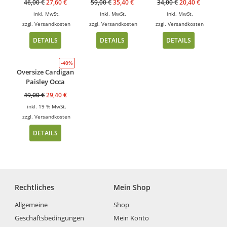
46,00
€
27,60
€
59,00
€
35,40
€
34,00
€
20,40
€
inkl. MwSt.
inkl. MwSt.
inkl. MwSt.
zzgl.
Versandkosten
zzgl.
Versandkosten
zzgl.
Versandkosten
DETAILS
DETAILS
DETAILS
-40%
Oversize Cardigan
Paisley Occa
49,00
€
29,40
€
inkl. 19 % MwSt.
zzgl.
Versandkosten
DETAILS
Rechtliches
Mein Shop
Allgemeine
Shop
Geschäftsbedingungen
Mein Konto