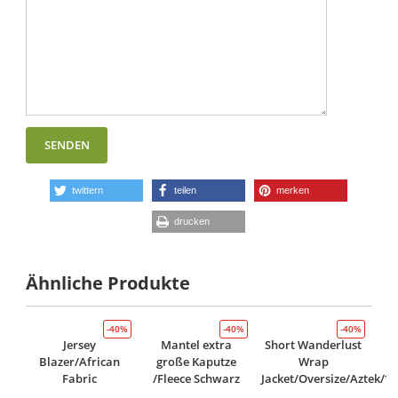
twittern
teilen
merken
drucken
Ähnliche Produkte
-40%
-40%
-40%
Jersey
Mantel extra
Short Wanderlust
Blazer/African
große Kaputze
Wrap
Fabric
/Fleece Schwarz
Jacket/Oversize/Aztek/*