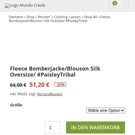
0
Startseite
»
Shop
»
Women´s Clothing
»
Jacken
»
Shop All
» Fleece
Bomberjacke/Blouson Silk Oversize/ #PaisleyTribal
Fleece Bomberjacke/Blouson Silk
Oversize/ #PaisleyTribal
51,20
€
64,00
€
-20%
inkl. MwSt.
zzgl.
Versandkosten
Größe
IN DEN WARENKORB