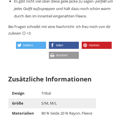
Es gibt nicht viel über diese geile Jacke zu sagen-
perfekt
um
jedes Outfit aufzupeppen
und hält dazu noch schön warm
durch den im innenteil eingenähten Fleece.
Bei Fragen schreibt mir eine Nachrricht- ich freu mich von dir
zulesen 🙂 <3
twittern
teilen
merken
drucken
Zusätzliche Informationen
Design
Tribal
Größe
S/M, M/L
Materialien
80 % Seide 20 % Rayon, Fleece