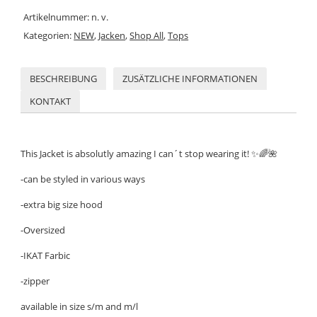
Artikelnummer:
n. v.
Kategorien:
NEW
,
Jacken
,
Shop All
,
Tops
BESCHREIBUNG
ZUSÄTZLICHE INFORMATIONEN
KONTAKT
This Jacket is absolutly amazing I can´t stop wearing it!
✨
🌈
🌺
-can be styled in various ways
-extra big size hood
-Oversized
-IKAT Farbic
-zipper
available in size s/m and m/l