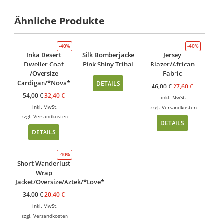
Ähnliche Produkte
-40%
-40%
Inka Desert
Silk Bomberjacke
Jersey
Dweller Coat
Pink Shiny Tribal
Blazer/African
/Oversize
Fabric
Cardigan/*Nova*
DETAILS
46,00
€
27,60
€
54,00
€
32,40
€
inkl. MwSt.
inkl. MwSt.
zzgl.
Versandkosten
zzgl.
Versandkosten
DETAILS
DETAILS
-40%
Short Wanderlust
Wrap
Jacket/Oversize/Aztek/*Love*
34,00
€
20,40
€
inkl. MwSt.
zzgl.
Versandkosten