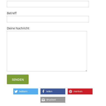
Betreff
Deine Nachricht
twittern
teilen
merken
drucken