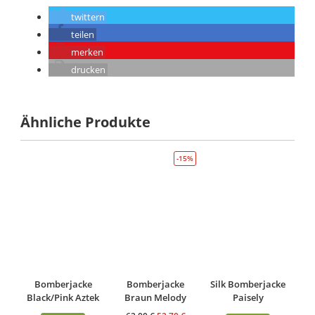
twittern
teilen
merken
drucken
Ähnliche Produkte
-15%
Bomberjacke
Bomberjacke
Silk Bomberjacke
Black/Pink Aztek
Braun Melody
Paisely