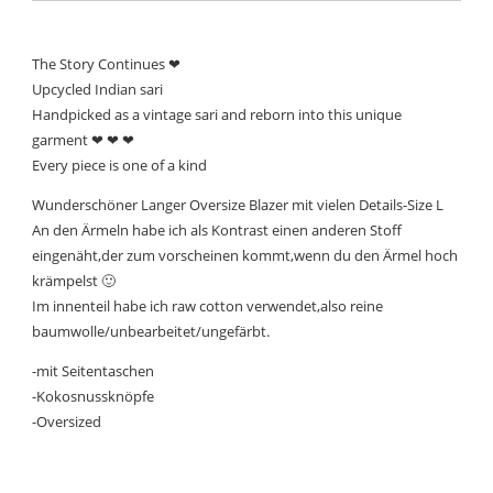
The Story Continues ❤
Upcycled Indian sari
Handpicked as a vintage sari and reborn into this unique
garment ❤ ❤ ❤
Every piece is one of a kind
Wunderschöner Langer Oversize Blazer mit vielen Details-Size L
An den Ärmeln habe ich als Kontrast einen anderen Stoff
eingenäht,der zum vorscheinen kommt,wenn du den Ärmel hoch
krämpelst 🙂
Im innenteil habe ich raw cotton verwendet,also reine
baumwolle/unbearbeitet/ungefärbt.
-mit Seitentaschen
-Kokosnussknöpfe
-Oversized