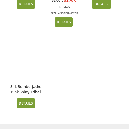
62,00
€
52,70
€
DETAILS
DETAILS
inkl. MwSt.
zzgl.
Versandkosten
DETAILS
Silk Bomberjacke
Pink Shiny Tribal
DETAILS