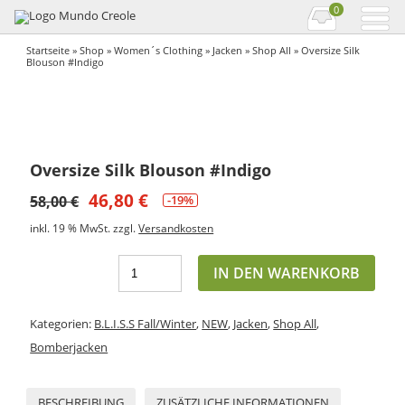
0
Startseite
»
Shop
»
Women´s Clothing
»
Jacken
»
Shop All
» Oversize Silk
Blouson #Indigo
Oversize Silk Blouson #Indigo
46,80
€
58,00
€
-19%
inkl. 19 % MwSt.
zzgl.
Versandkosten
IN DEN WARENKORB
Kategorien:
B.L.I.S.S Fall/Winter
,
NEW
,
Jacken
,
Shop All
,
Bomberjacken
BESCHREIBUNG
ZUSÄTZLICHE INFORMATIONEN