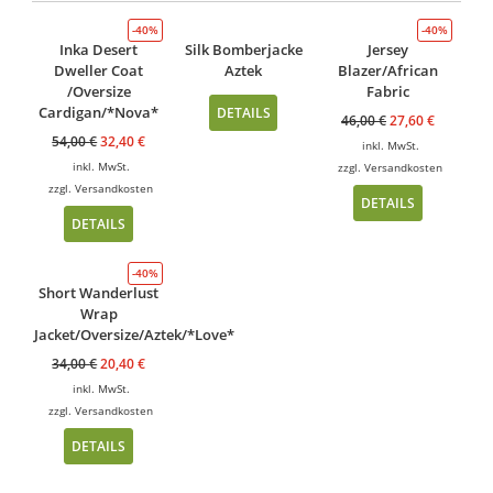
-40%
-40%
Inka Desert
Silk Bomberjacke
Jersey
Dweller Coat
Aztek
Blazer/African
/Oversize
Fabric
Cardigan/*Nova*
DETAILS
46,00
€
27,60
€
54,00
€
32,40
€
inkl. MwSt.
inkl. MwSt.
zzgl.
Versandkosten
zzgl.
Versandkosten
DETAILS
DETAILS
-40%
Short Wanderlust
Wrap
Jacket/Oversize/Aztek/*Love*
34,00
€
20,40
€
inkl. MwSt.
zzgl.
Versandkosten
DETAILS