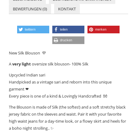
BEWERTUNGEN (0)
KONTAKT
twittern
teilen
merken
drucken
New Silk Blouson
💜
A
very
light
oversize silk blouson- 100% Silk
Upcycled Indian sari
Handpicked as a vintage sari and reborn into this unique
garment ❤
Every piece is one of a kind & Lovingly Handcrafted
👐
The Blouson is made of Silk (the softes!) and a soft stretchy black
jersey fabric on the sleeves and waist. Pair it with your favorite
high waist jeans for a day-time look, or a flowy skirt and heels for
a boho night strolling..
✨