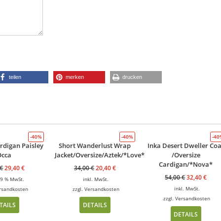
teilen
merken
drucken
-40%
-40%
-4
rdigan Paisley
Short Wanderlust Wrap
Inka Desert Dweller Coa
Occa
Jacket/Oversize/Aztek/*Love*
/Oversize
Cardigan/*Nova*
€
29,40
€
34,00
€
20,40
€
54,00
€
32,40
€
 19 % MwSt.
inkl. MwSt.
inkl. MwSt.
rsandkosten
zzgl.
Versandkosten
zzgl.
Versandkosten
TAILS
DETAILS
DETAILS