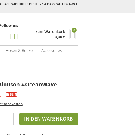
4 TAGE WIDERRUFSRECHT / 14 DAYS WITHDRAWAL
Follow us:
0
zum Warenkorb
0,00
€
Hosen & Röcke
Accessoires
k Blouson #OceanWave
€
-19%
ersandkosten
IN DEN WARENKORB