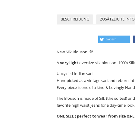
BESCHREIBUNG
ZUSÄTZLICHE INF
twittern
New Silk Blouson
💜
A
very
light
oversize silk blouson- 100% Silk
Upcycled Indian sari
Handpicked as a vintage sari and reborn in
Every piece is one of a kind & Lovingly Han
The Blouson is made of Silk (the softes!) and 
favorite high waist jeans for a day-time look,
ONE SIZE ( perfect to wear from size xs-L 