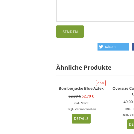
twittern
Ähnliche Produkte
-15%
Bomberjacke Blue Aztek
Oversize Ca
62,00
€
52,70
€
49,00
inkl. MwSt.
inkl.
zzgl.
Versandkosten
zzgl.
Ve
DETAILS
DE