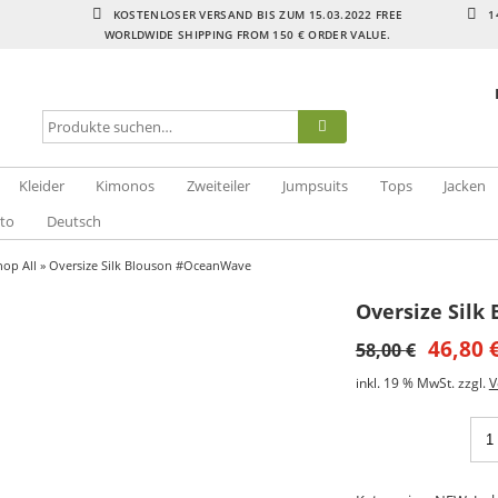
KOSTENLOSER VERSAND BIS ZUM 15.03.2022 FREE
1
WORLDWIDE SHIPPING FROM 150 € ORDER VALUE.
Kleider
Kimonos
Zweiteiler
Jumpsuits
Tops
Jacken
to
Deutsch
hop All
» Oversize Silk Blouson #OceanWave
Oversize Sil
46,80
58,00
€
inkl. 19 % MwSt.
zzgl.
V