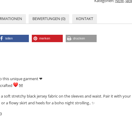
Kategorien:
NEW
,
Jac
ORMATIONEN
BEWERTUNGEN (0)
KONTAKT
teilen
merken
drucken
to this unique garment ❤
dcrafted
👐
a soft stretchy black jersey fabric on the sleeves and waist. Pair it with your
 or a flowy skirt and heels for a boho night strolling..
✨
)