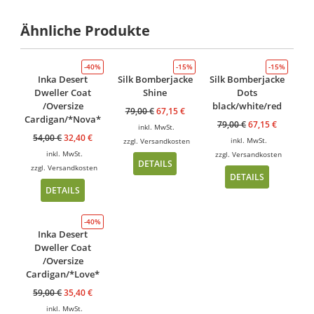
Ähnliche Produkte
-40%
-15%
-15%
Inka Desert
Silk Bomberjacke
Silk Bomberjacke
Dweller Coat
Shine
Dots
/Oversize
black/white/red
79,00
€
67,15
€
Cardigan/*Nova*
79,00
€
67,15
€
inkl. MwSt.
54,00
€
32,40
€
inkl. MwSt.
zzgl.
Versandkosten
inkl. MwSt.
zzgl.
Versandkosten
DETAILS
zzgl.
Versandkosten
DETAILS
DETAILS
-40%
Inka Desert
Dweller Coat
/Oversize
Cardigan/*Love*
59,00
€
35,40
€
inkl. MwSt.