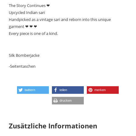
The Story Continues ❤
Upcycled Indian sari
Handpicked as a vintage sari and reborn into this unique
garment ❤ ❤ ❤
Every piece is one of a kind.
Silk Bomberjacke
-Seitentaschen
twittern
teilen
merken
drucken
Zusätzliche Informationen