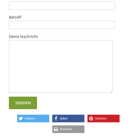
Betreff
Deine Nachricht
twittern
teilen
merken
drucken