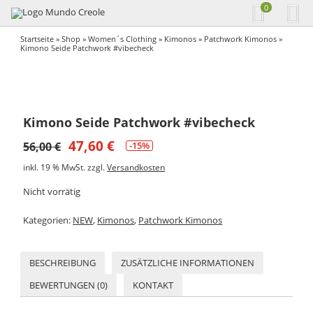
0
Startseite
»
Shop
»
Women´s Clothing
»
Kimonos
»
Patchwork Kimonos
»
Kimono Seide Patchwork #vibecheck
Kimono Seide Patchwork #vibecheck
47,60
€
56,00
€
-15%
inkl. 19 % MwSt.
zzgl.
Versandkosten
Nicht vorrätig
Kategorien:
NEW
,
Kimonos
,
Patchwork Kimonos
BESCHREIBUNG
ZUSÄTZLICHE INFORMATIONEN
BEWERTUNGEN (0)
KONTAKT