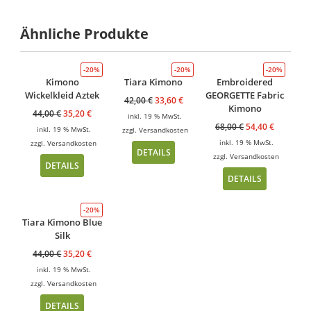
Ähnliche Produkte
-20%
-20%
-20%
Kimono
Tiara Kimono
Embroidered
Wickelkleid Aztek
GEORGETTE Fabric
42,00
€
33,60
€
Kimono
44,00
€
35,20
€
inkl. 19 % MwSt.
68,00
€
54,40
€
inkl. 19 % MwSt.
zzgl.
Versandkosten
inkl. 19 % MwSt.
zzgl.
Versandkosten
DETAILS
zzgl.
Versandkosten
DETAILS
DETAILS
-20%
Tiara Kimono Blue
Silk
44,00
€
35,20
€
inkl. 19 % MwSt.
zzgl.
Versandkosten
DETAILS