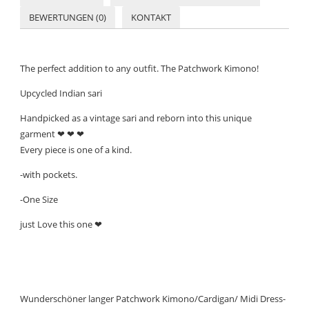
BEWERTUNGEN (0)
KONTAKT
The perfect addition to any outfit. The Patchwork Kimono!
Upcycled Indian sari
Handpicked as a vintage sari and reborn into this unique
garment ❤ ❤ ❤
Every piece is one of a kind.
-with pockets.
-One Size
just Love this one ❤
Wunderschöner langer Patchwork Kimono/Cardigan/ Midi Dress-