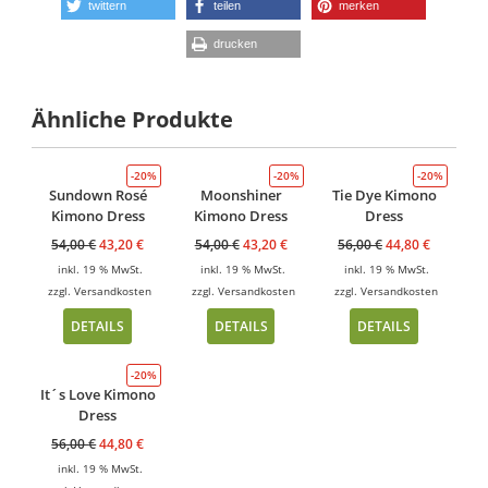
twittern
teilen
merken
drucken
Ähnliche Produkte
-20%
-20%
-20%
Sundown Rosé
Moonshiner
Tie Dye Kimono
Kimono Dress
Kimono Dress
Dress
54,00
€
43,20
€
54,00
€
43,20
€
56,00
€
44,80
€
inkl. 19 % MwSt.
inkl. 19 % MwSt.
inkl. 19 % MwSt.
zzgl.
Versandkosten
zzgl.
Versandkosten
zzgl.
Versandkosten
DETAILS
DETAILS
DETAILS
-20%
It´s Love Kimono
Dress
56,00
€
44,80
€
inkl. 19 % MwSt.