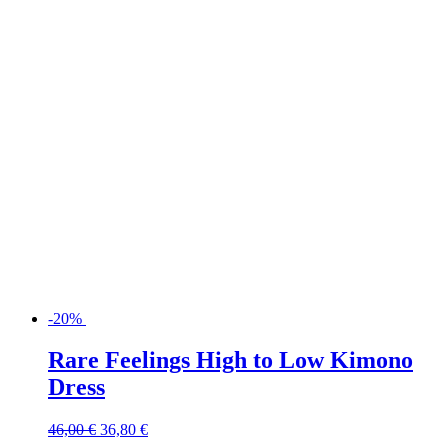
-20%
Rare Feelings High to Low Kimono
Dress
46,00
€
36,80
€