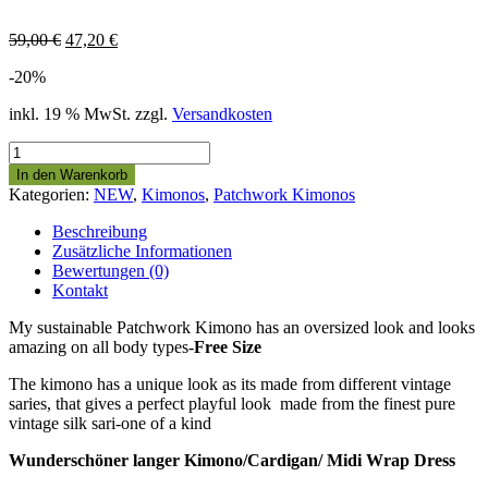
59,00
€
47,20
€
-20%
inkl. 19 % MwSt.
zzgl.
Versandkosten
Langer
Patchwork
In den Warenkorb
Kimono
Kategorien:
NEW
,
Kimonos
,
Patchwork Kimonos
#WeTheFree
Menge
Beschreibung
Zusätzliche Informationen
Bewertungen (0)
Kontakt
My sustainable Patchwork Kimono has an oversized look and looks
amazing on all body types-
Free Size
The kimono has a unique look as its made from different vintage
saries, that gives a perfect playful look made from the finest pure
vintage silk sari-one of a kind
Wunderschöner langer Kimono/Cardigan/ Midi Wrap Dress