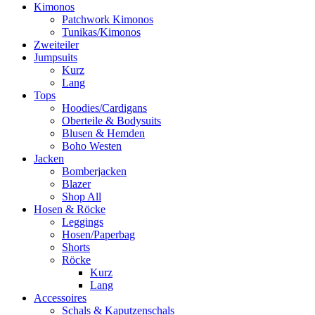
Kimonos
Patchwork Kimonos
Tunikas/Kimonos
Zweiteiler
Jumpsuits
Kurz
Lang
Tops
Hoodies/Cardigans
Oberteile & Bodysuits
Blusen & Hemden
Boho Westen
Jacken
Bomberjacken
Blazer
Shop All
Hosen & Röcke
Leggings
Hosen/Paperbag
Shorts
Röcke
Kurz
Lang
Accessoires
Schals & Kaputzenschals