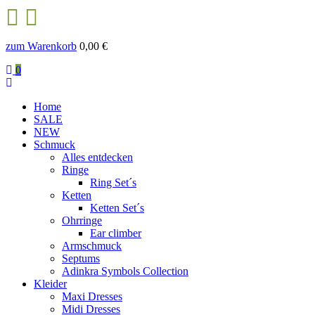
zum Warenkorb
0,00
€
0
Home
SALE
NEW
Schmuck
Alles entdecken
Ringe
Ring Set´s
Ketten
Ketten Set´s
Ohrringe
Ear climber
Armschmuck
Septums
Adinkra Symbols Collection
Kleider
Maxi Dresses
Midi Dresses