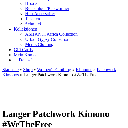
Hoods
Beinstulpen/Pulswärmer
Hair Accessoires
Taschen
Schmuck
Kollektionen
ASHANTI Africa Collection
Urban Gypsy Collection
Men´s Clothing
Gift Cards
Mein Konto
Deutsch
Startseite
»
Shop
»
Women´s Clothing
»
Kimonos
»
Patchwork
Kimonos
» Langer Patchwork Kimono #WeTheFree
Langer Patchwork Kimono
#WeTheFree