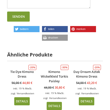
twittern
teilen
merken
drucken
Ähnliche Produkte
-20%
-30%
-20%
Tie Dye Kimono
Kimono
Day Dream Aztek
Dress
Wickelkleid Türkis
Kimono Dress
Paisley
56,00
€
44,80
€
54,00
€
43,20
€
44,00
€
30,80
€
inkl. 19 % MwSt.
inkl. 19 % MwSt.
inkl. 19 % MwSt.
zzgl.
Versandkosten
zzgl.
Versandkosten
zzgl.
Versandkosten
DETAILS
DETAILS
DETAILS