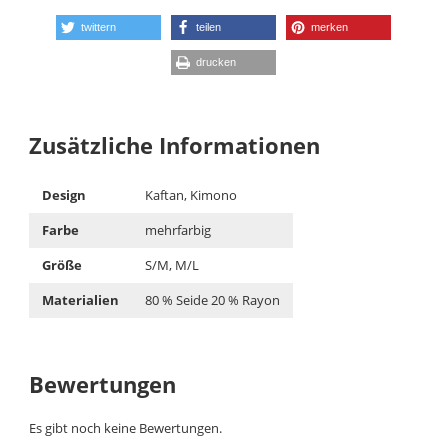
twittern
teilen
merken
drucken
Zusätzliche Informationen
Design
Kaftan, Kimono
Farbe
mehrfarbig
Größe
S/M, M/L
Materialien
80 % Seide 20 % Rayon
Bewertungen
Es gibt noch keine Bewertungen.