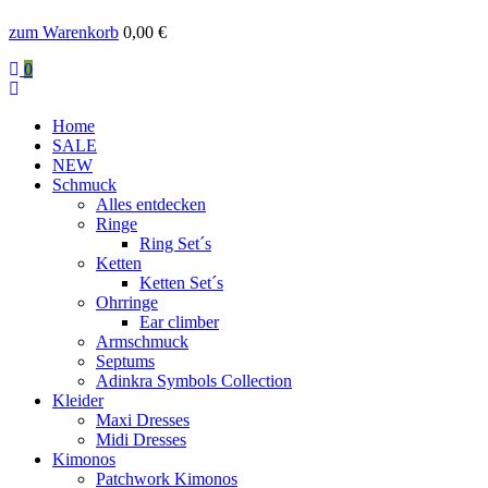
zum Warenkorb
0,00
€
0
Home
SALE
NEW
Schmuck
Alles entdecken
Ringe
Ring Set´s
Ketten
Ketten Set´s
Ohrringe
Ear climber
Armschmuck
Septums
Adinkra Symbols Collection
Kleider
Maxi Dresses
Midi Dresses
Kimonos
Patchwork Kimonos