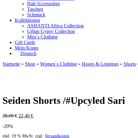
Hair Accessoires
Taschen
Schmuck
Kollektionen
ASHANTI Africa Collection
Urban Gypsy Collection
Men´s Clothing
Gift Cards
Mein Konto
Deutsch
Startseite
»
Shop
»
Women´s Clothing
»
Hosen & Leggings
»
Shorts
»
Seiden Shorts /#Upcyled Sari
28,00
€
22,40
€
-20%
inkl. 19 % MwSt.
zzgl.
Versandkosten