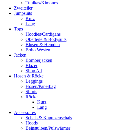
Tunikas/Kimonos
Zweiteiler
Jumpsuits
Kurz
Lang
Tops
Hoodies/Cardigans
Oberteile & Bodysuits
Blusen & Hemden
Boho Westen
Jacken
Bomberjacken
Blazer
Shop All
Hosen & Röcke
Leggings
Hosen/Paperbag
Shorts
Röcke
Kurz
Lang
Accessoires
Schals & Kaputzenschals
Hoods
Beinstulpen/Pulswärmer