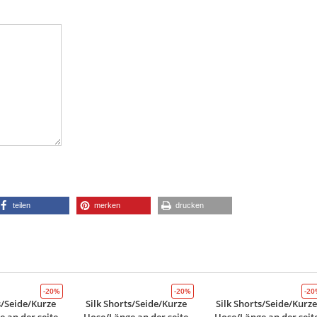
teilen
merken
drucken
-20%
-20%
-2
s/Seide/Kurze
Silk Shorts/Seide/Kurze
Silk Shorts/Seide/Kurz
 an der seite
Hose/Länge an der seite
Hose/Länge an der seit