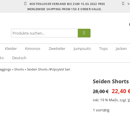
KOSTENLOSER VERSAND BIS ZUM 15.03.2022 FREE
1
WORLDWIDE SHIPPING FROM 150 € ORDER VALUE.
Kleider
Kimonos
Zweiteiler
Jumpsuits
Tops
Jacken
to
Deutsch
eggings
»
Shorts
» Seiden Shorts /#Upcyled Sari
Seiden Shorts
22,40
28,00
€
inkl. 19 % MwSt.
zzgl.
V
1 vorrätig