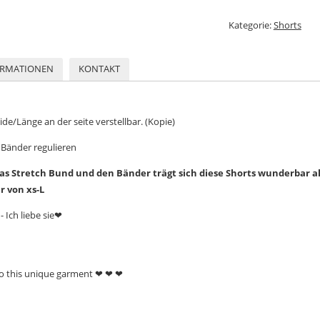
Kategorie:
Shorts
ORMATIONEN
KONTAKT
e/Länge an der seite verstellbar. (Kopie)
h Bänder regulieren
s Stretch Bund und den Bänder trägt sich diese Shorts wunderbar a
r von xs-L
 Ich liebe sie❤
to this unique garment ❤ ❤ ❤