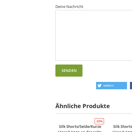
Deine Nachricht
twittern
Ähnliche Produkte
-20%
Silk Shorts/Seide/Kurze
Silk Short
Hose/Länge an der seite
Hose/Länge