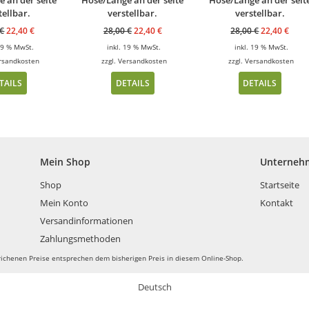
tellbar.
verstellbar.
verstellbar.
€
22,40
€
28,00
€
22,40
€
28,00
€
22,40
€
 19 % MwSt.
inkl. 19 % MwSt.
inkl. 19 % MwSt.
rsandkosten
zzgl.
Versandkosten
zzgl.
Versandkosten
TAILS
DETAILS
DETAILS
Mein Shop
Unterneh
Shop
Startseite
Mein Konto
Kontakt
Versandinformationen
Zahlungsmethoden
richenen Preise entsprechen dem bisherigen Preis in diesem Online-Shop.
Deutsch