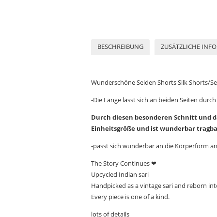
BESCHREIBUNG
ZUSÄTZLICHE INF
Wunderschöne Seiden Shorts Silk Shorts/Seid
-Die Länge lässt sich an beiden Seiten durc
Durch diesen besonderen Schnitt und da
Einheitsgröße und ist wunderbar tragba
-passt sich wunderbar an die Körperform an-
The Story Continues ❤
Upcycled Indian sari
Handpicked as a vintage sari and reborn in
Every piece is one of a kind.
lots of details