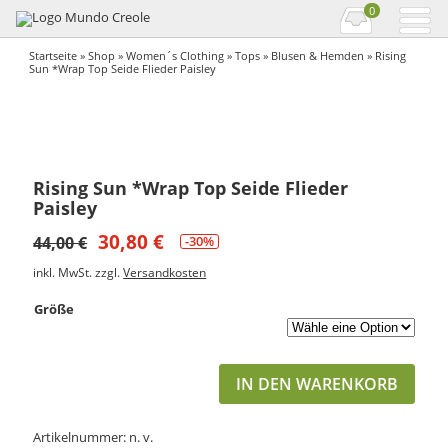
0
Startseite
»
Shop
»
Women´s Clothing
»
Tops
»
Blusen & Hemden
» Rising
Sun *Wrap Top Seide Flieder Paisley
Rising Sun *Wrap Top Seide Flieder
Paisley
30,80
€
44,00
€
-30%
inkl. MwSt.
zzgl.
Versandkosten
Größe
IN DEN WARENKORB
Artikelnummer:
n. v.