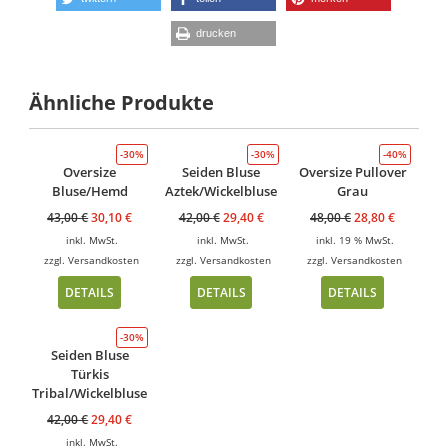
drucken
Ähnliche Produkte
-30%
-30%
-40%
Oversize
Seiden Bluse
Oversize Pullover
Bluse/Hemd
Aztek/Wickelbluse
Grau
43,00
€
30,10
€
42,00
€
29,40
€
48,00
€
28,80
€
inkl. MwSt.
inkl. MwSt.
inkl. 19 % MwSt.
zzgl.
Versandkosten
zzgl.
Versandkosten
zzgl.
Versandkosten
DETAILS
DETAILS
DETAILS
-30%
Seiden Bluse
Türkis
Tribal/Wickelbluse
42,00
€
29,40
€
inkl. MwSt.